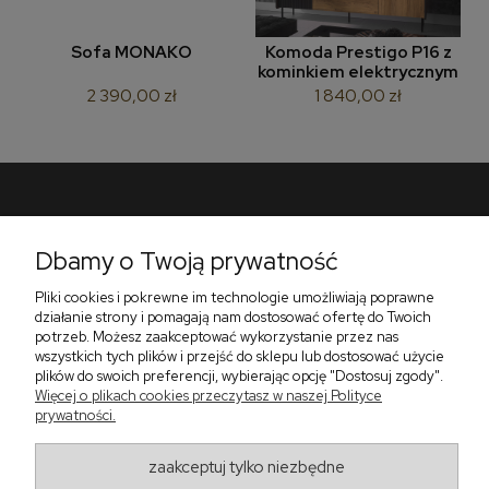
Sofa MONAKO
Komoda Prestigo P16 z
kominkiem elektrycznym
2 390,00 zł
1 840,00 zł
Pomoc
Dbamy o Twoją prywatność
Płatności i dostawa
Pliki cookies i pokrewne im technologie umożliwiają poprawne
O nas
działanie strony i pomagają nam dostosować ofertę do Twoich
potrzeb. Możesz zaakceptować wykorzystanie przez nas
wszystkich tych plików i przejść do sklepu lub dostosować użycie
plików do swoich preferencji, wybierając opcję "Dostosuj zgody".
Więcej o plikach cookies przeczytasz w naszej Polityce
Zadzwoń do nas telefon +48 513 591 067
prywatności.
Znajdź nas
Salon Meblowy Zbrosławice na Śląsku
ul. Wolności 130
zaakceptuj tylko niezbędne
Zbrosławice 42-674