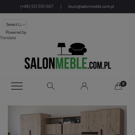
(+48) 513 591 067
|
biuro@salonmeble.com.pl
Powered by
Translate