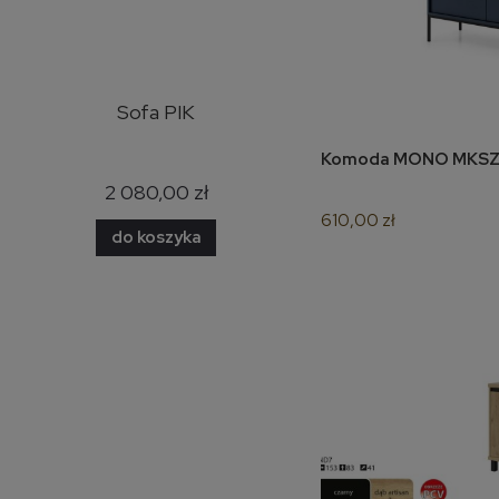
y
Sofa PIK
Narożnik Bazalt skóra
naturalna
Komoda MONO MK
do 
2 080,00 zł
7 500,00 zł
610,00 zł
do koszyka
do koszyka