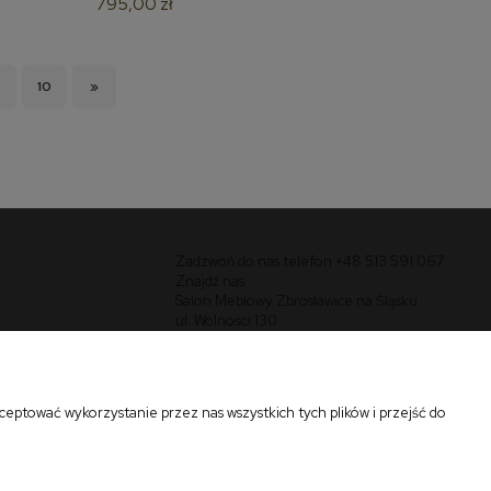
795,00 zł
10
»
Zadzwoń do nas telefon +48 513 591 067
Znajdź nas
Salon Meblowy Zbrosławice na Śląsku
ul. Wolności 130
Zbrosławice 42-674
eptować wykorzystanie przez nas wszystkich tych plików i przejść do