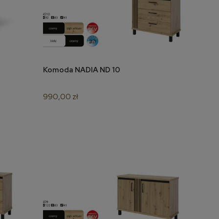
PAGONI fotel
wypoczynkowy c. zielony /
czarny (tkanina Bluvel #78)
Komoda NADIA ND 10
do koszyka
(1p=1szt)
1 019,00 zł
990,00 zł
do koszyka