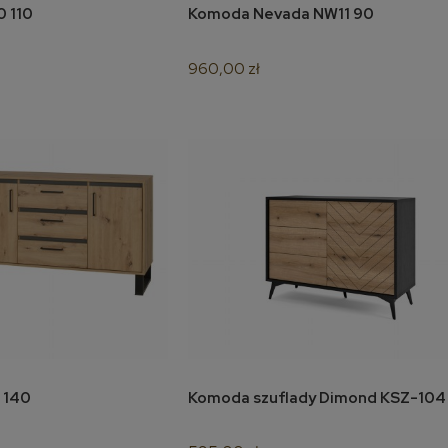
Komoda Nevada NW10 110
Komoda Nevada NW11 90
koszyka
do koszyka
960,00 zł
Komoda Nevada NW9 140
Komoda szuflady Dimond KSZ-104
koszyka
do koszyka