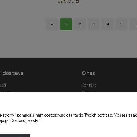
595,00 zł
«
1
2
3
4
5
...
 i dostawa
O nas
ości
Kontakt
y dostawy
O firmie
cji zamówienia
ie strony i pomagają nam dostosować ofertę do Twoich potrzeb. Możesz zaakc
opcję "Dostosuj zgody".
projekt i realizacja:
oprogramowanie:
Shoper