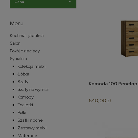
+
Cena
Menu
Kuchnia i jadalnia
Salon
Pokój dziecięcy
Sypialnia
Kolekcja mebli
Łóżka
Szafy
Komoda 100 Penelo
do 
Szafy na wymiar
Komody
640,00 zł
Toaletki
Półki
Szafki nocne
Zestawy mebli
Materace