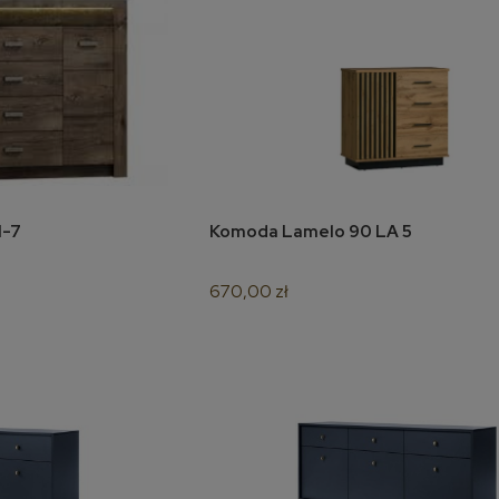
 I-7
Komoda Lamelo 90 LA 5
koszyka
do koszyka
670,00 zł