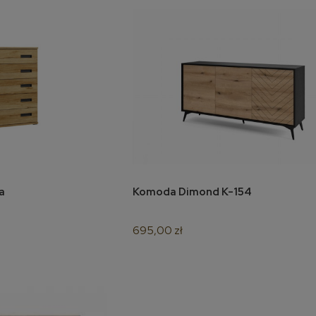
pa
Komoda Dimond K-154
koszyka
do koszyka
695,00 zł