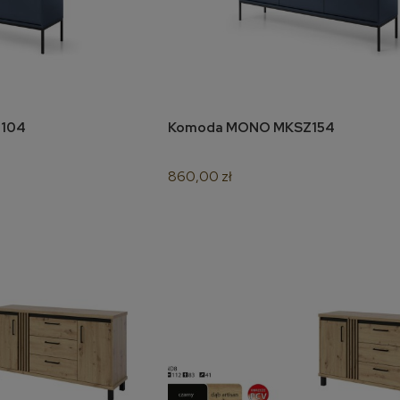
Narożnik Weronika XL
Łóżko kontynentalne Molly
160x200
SZ104
Komoda MONO MKSZ154
koszyka
do koszyka
6 920,00 zł
3 080,00 zł
860,00 zł
do koszyka
do koszyka