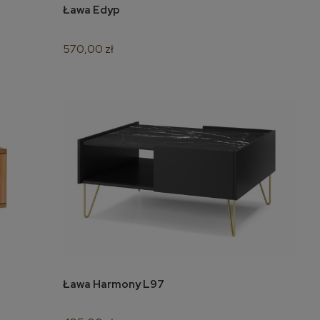
Ława Edyp
do koszyka
570,00 zł
Ława Harmony L97
do koszyka