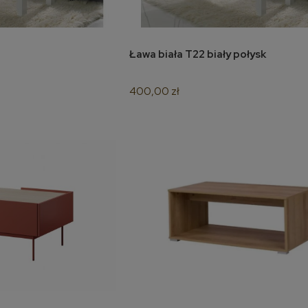
Ława biała T22 biały połysk
oszyka
do koszyka
400,00 zł