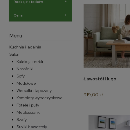
+
Rodzaje stolików
+
Cena
Menu
Kuchnia i jadalnia
Salon
Kolekcja mebli
Narożniki
Sofy
Ławostół Hugo
do k
Modułowe
Wersalki i tapczany
919,00 zł
Komplety wypoczynkowe
Fotele i pufy
Meblościanki
Szafy
Stoliki Ławostoły