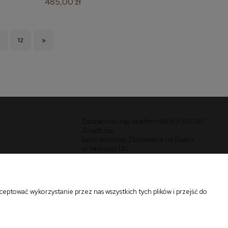
485,00 zł
12
»
Zadzwoń do nas telefon +48 513 591 067
Znajdź nas
Salon Meblowy Zbrosławice na Śląsku
ul. Wolności 130
Zbrosławice 42-674
eptować wykorzystanie przez nas wszystkich tych plików i przejść do