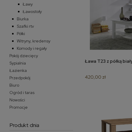
Ławy
Ławostoły
Biurka
Szafki rtv
Półki
Witryny, kredensy
Komody i regały
Pokój dziecięcy
Ława T23 z półką bi
do k
Sypialnia
Łazienka
420,00 zł
Przedpokój
Biuro
Ogród i taras
Nowości
Promocje
Produkt dnia