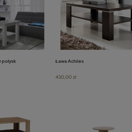
ały połysk
Ława Achiles
oszyka
do koszyka
430,00 zł