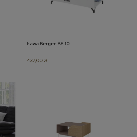
Ława Bergen BE 10
do koszyka
437,00 zł
PAGONI fotel
wypoczynkowy c. zielony /
czarny (tkanina Bluvel #78)
(1p=1szt)
1 019,00 zł
do koszyka