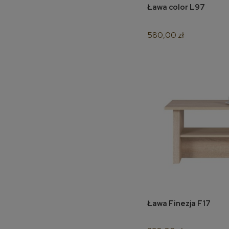
Ława color L97
do k
580,00 zł
Ława Finezja F17
do k