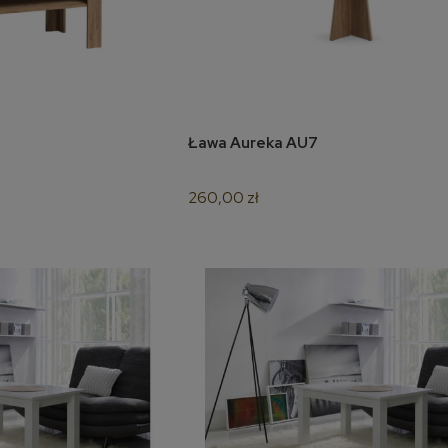
Ława Aureka AU7
oszyka
do koszyka
260,00 zł
Narożnik Weronika XL
Łóżko kontynentalne Molly
160x200
6 920,00 zł
3 080,00 zł
do koszyka
do koszyka