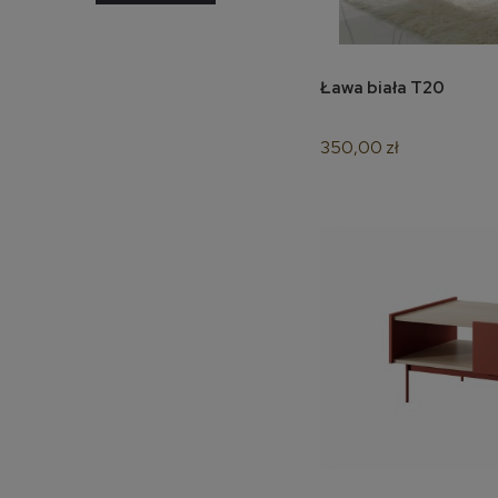
Ława biała T20
do k
350,00 zł