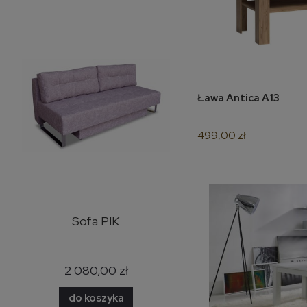
Ława Antica A13
do k
499,00 zł
y
Sofa PIK
Narożnik Bazalt skóra
naturalna
2 080,00 zł
7 500,00 zł
do koszyka
do koszyka