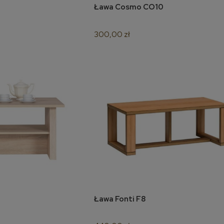
Ława Cosmo CO10
oszyka
do koszyka
300,00 zł
Ława Fonti F8
oszyka
do koszyka