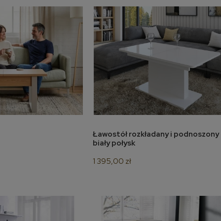
Ławostół rozkładany i podnoszon
oszyka
do koszyka
biały połysk
1 395,00 zł