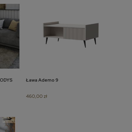
y ODYS
Ława Ademo 9
do koszyka
460,00 zł