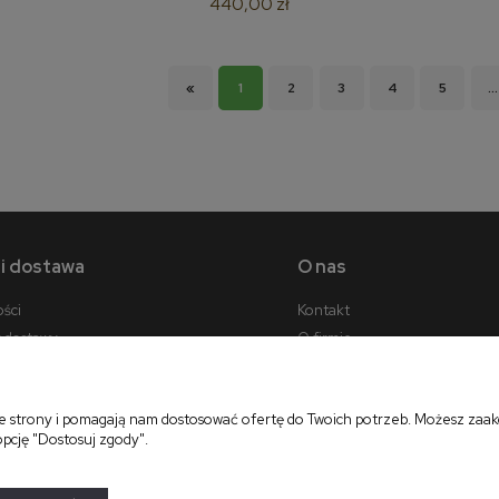
440,00 zł
«
1
2
3
4
5
...
 i dostawa
O nas
ości
Kontakt
y dostawy
O firmie
cji zamówienia
ie strony i pomagają nam dostosować ofertę do Twoich potrzeb. Możesz zaakc
opcję "Dostosuj zgody".
projekt i realizacja:
oprogramowanie:
Shoper