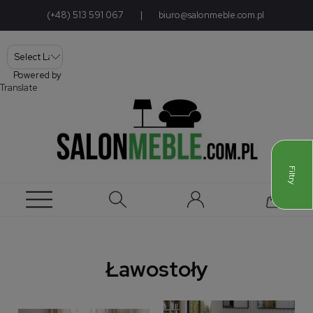
(+48) 513 591 067
|
biuro@salonmeble.com.pl
Powered by
Translate
Filtry
Ławostoły