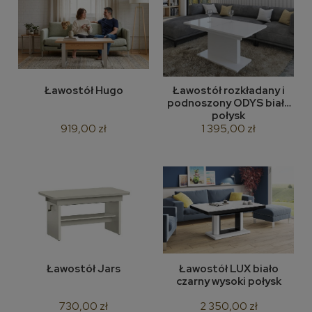
Ławostół Hugo
Ławostół rozkładany i
podnoszony ODYS biały
połysk
919,00 zł
1 395,00 zł
Ławostół Jars
Ławostół LUX biało
czarny wysoki połysk
730,00 zł
2 350,00 zł