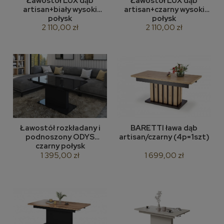
Ławostół LUX dąb
Ławostół LUX dąb
artisan+biały wysoki
artisan+czarny wysoki
połysk
połysk
2 110,00 zł
2 110,00 zł
Ławostół rozkładany i
BARETTI ława dąb
podnoszony ODYS
artisan/czarny (4p=1szt)
czarny połysk
1 395,00 zł
1 699,00 zł