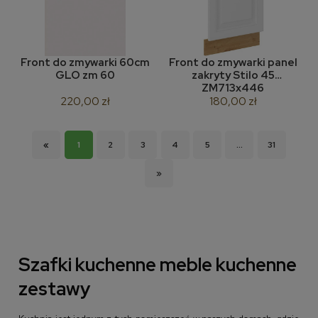
Front do zmywarki 60cm
Front do zmywarki panel
GLO zm 60
zakryty Stilo 45
ZM713x446
220,00 zł
180,00 zł
«
1
2
3
4
5
...
31
»
Szafki kuchenne meble kuchenne
zestawy