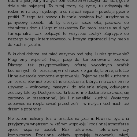
Kuchnia jest jednym z tych pomieszczeń w naszych domach, gdzie
dzieje się najwięcej. To tutaj toczy się życie, tu odbywają się
rodzinne narady i dyskusje, a co najważniejsze – powstają pyszne
posiłki. Z tego też powodu kuchnia powinna być urządzona w
pomysłowy sposób. Tak by cieszyła nasze oko, pasowała do
charakteru domu i jego mieszkańców. Do tego jeszcze musi być
funkcjonalna. Jak połączyć te wszystkie cechy? Zajrzyjcie do
naszego sklepu internetowego, w którym zgromadziliśmy meble
do kuchni i jadalni.
W kuchni dobrze jest mieć wszystko pod ręką. Lubisz gotowanie?
Pragniemy wspierać Twoją pasję do komponowania posiłków.
Dlatego też przygotowaliśmy ofertę wygodnych szafek
kuchennych. Zmieszczą się w nich wszelkie garnki, talerze, sztućce
i inne akcesoria pomocne w gotowaniu. Pojemne szafki kuchenne
zmieszczą również przeróżne urządzenia, których na co dzień nie
używasz – wolnowary, maszynki do mielenia mięsa, odświętne
zestawy talerzy. Dostępne szafki kuchenne doskonale sprawdzą się
zarówno w przestronnej, jak i niewielkiej kuchni. Wystarczy
odpowiednio rozplanować przestrzeń – w małych kuchniach też
drzemie potencjał!
Nie zapomnieliśmy tez o urządzeniu jadalni. Powinna być ona
przyjaznym wnętrzem, w którym w spokoju i rodzinnej atmosferze
zjecie wspólnie posiłek. Bez telewizora, telefonów czy
komputerów. Rodzinne obiady sprzyjają budowaniu więzi,