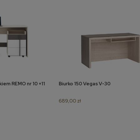
Narożnik Weronika XL
Łóżko kontynentalne Molly
160x200
6 920,00 zł
3 080,00 zł
do koszyka
do koszyka
kiem REMO nr 10 +11
Biurko 150 Vegas V-30
koszyka
do koszyka
689,00 zł