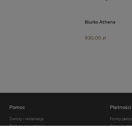
Biurko Athena
do 
930,00 zł
Pomoc
Płatności
Zwroty i reklamacje
Formy płatn
Polityka prywatności
Czas i koszt