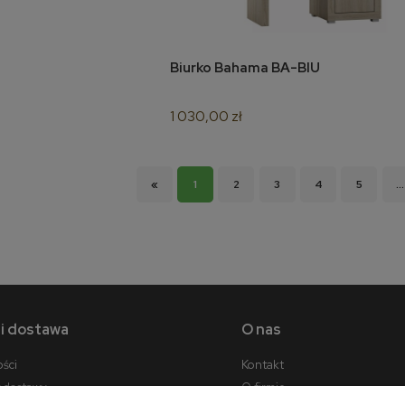
Biurko Bahama BA-BIU
koszyka
do koszyka
1 030,00 zł
«
1
2
3
4
5
...
 i dostawa
O nas
ości
Kontakt
y dostawy
O firmie