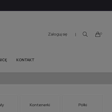
Zaloguj się
0
|
NICĘ
KONTAKT
ły
Kontenerki
Półki