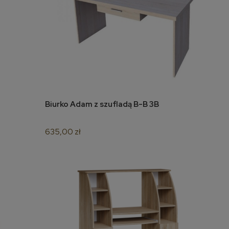
Biurko Adam z szufladą B-B 3B
do koszyka
635,00 zł