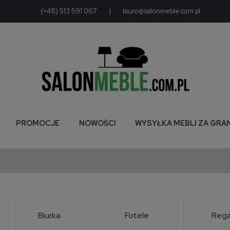
(+48) 513 591 067
|
biuro@salonmeble.com.pl
PROMOCJE
NOWOŚCI
WYSYŁKA MEBLI ZA GRA
Biurka
Fotele
Rega