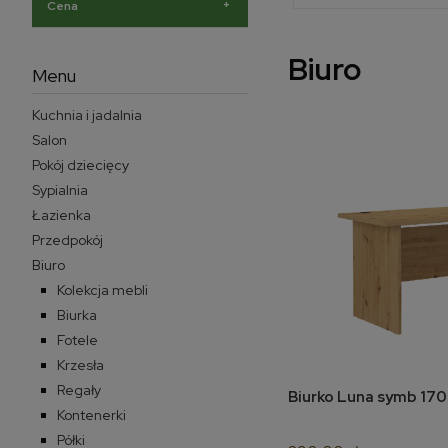
+
Cena
Biuro
Menu
Kuchnia i jadalnia
Salon
Pokój dziecięcy
Sypialnia
Łazienka
Przedpokój
Biuro
Kolekcja mebli
Biurka
Fotele
Krzesła
Regały
Biurko Luna symb 170
do 
Kontenerki
Półki