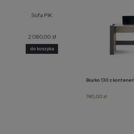
y
Sofa PIK
Narożnik Bazalt skóra
naturalna
2 080,00 zł
7 500,00 zł
do koszyka
do koszyka
Biurko 130 z kontener
do 
740,00 zł