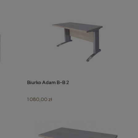
PAGONI fotel
wypoczynkowy c. zielony /
czarny (tkanina Bluvel #78)
(1p=1szt)
1 019,00 zł
do koszyka
Biurko Adam B-B 2
do koszyka
1 080,00 zł