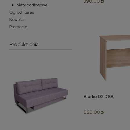
390,00 zł
Maty podłogowe
Ogród i taras
Nowości
Promocje
Produkt dnia
Biurko 02 DSB
do 
560,00 zł