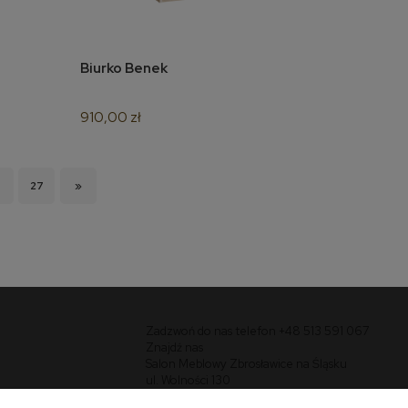
Biurko Benek
do koszyka
910,00 zł
27
»
Zadzwoń do nas telefon +48 513 591 067
Znajdź nas
Salon Meblowy Zbrosławice na Śląsku
ul. Wolności 130
Zbrosławice 42-674