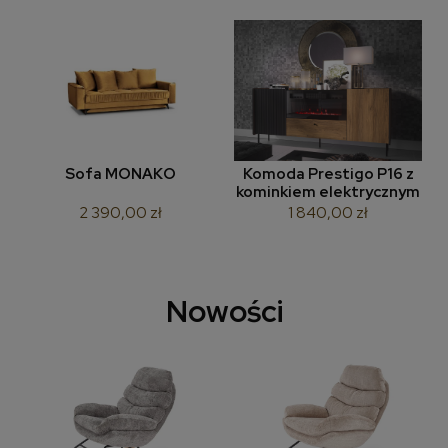
które stworzą w salonie doskonały zakątek do codziennego
wypoczynku. Pragniesz przemienić swoje cztery kąty w
skandynawską ostoję spokoju? Poznaj koniecznie naszą
kolekcję
mebli skandynawskich
. Fotele i sofy w stonowanych
kolorach, piękne połączenia szarości, chłodnych błękitów i różnych
odcieni drewna. Ta kolekcja zachwyci nawet najbardziej
wymagającego Klienta.
W salonie meblowym przygotowaliśmy także kolekcję mebli
Sofa MONAKO
Komoda Prestigo P16 z
stworzoną z myślą o najmłodszych. Wygodne łóżka, komfortowe
kominkiem elektrycznym
biurka, które przemieni się w domowe centrum naukowe i
2 390,00 zł
1 840,00 zł
kolorowe meble, trafiające w gust młodych domowników.
Oferowane meble młodzieżowe i dziecięce są solidne, wykonane z
bezpiecznych materiałów. Z pewnością wytrzymają wiele lat w
dziecięcym pokoju.
Planujesz remont kuchni? W naszym salonie meblowym
Nowości
zaopatrzysz się w eleganckie meble kuchenne. Dostępne są
zarówno zestawy mebli utrzymane w klasycznym stylu, z
ornamentami, jak i minimalistyczne meble nowoczesne.
Niezależnie od tego jaki styl preferujesz i które z modeli z naszego
salonu wybierzesz – możesz liczyć na doskonałą jakość.
Wygodne zakupy w salonie meblowym online