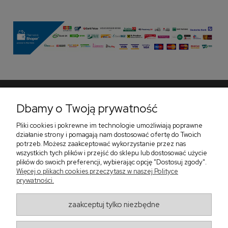
Dbamy o Twoją prywatność
Pomoc
Pliki cookies i pokrewne im technologie umożliwiają poprawne
Płatności i dostawa
działanie strony i pomagają nam dostosować ofertę do Twoich
potrzeb. Możesz zaakceptować wykorzystanie przez nas
O nas
wszystkich tych plików i przejść do sklepu lub dostosować użycie
plików do swoich preferencji, wybierając opcję "Dostosuj zgody".
Więcej o plikach cookies przeczytasz w naszej Polityce
prywatności.
Zadzwoń do nas telefon +48 513 591 067
Znajdź nas
zaakceptuj tylko niezbędne
Salon Meblowy Zbrosławice na Śląsku
ul. Wolności 130
Zbrosławice 42-674