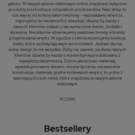
jakości. W naszym salonie meblowym online znajdziesz wyłącznie
produkty pochodzące od polskich producentów. Nasz sklep to
coś więcej niż kolejny salon meblowy – wyposażamy wnętrza,
inspirujemy do metamorfoz mieszkań, dbamy by każdy z
naszych Klientów znalazł u nas wymarzone meble, dodatki i
akcesoria. Nieustannie obserwujemy światowe trendy w branży
projektowania wnętrz. W zgodzie z nimi kompletujemy kolekcje
mebli, które zachwycają swym wzornictwem. Jednak dla nas
ładny design to nie wszystko. Żeby nie zawieść zaufania naszych
Klientów, dbamy by każdy z modeli był wyprodukowany z
największą starannością. Dobre jakościowo materiały,
wyselekcjonowane drewno, mocne łączenia, niezawodne
konstrukcje, materiały godne królewskich wnętrz, to jedne z
ważniejszych cech mebli, które znajdziesz w naszym salonie
meblowym.
W naszym salonie meblowym znajdziesz
ROZWIŃ
meble do całego domu
Jakie meble znajdują się w ofercie naszego salonu meblowe?
Razem z nami urządzisz każde wnętrze w swoim domu. Mamy
Bestsellery
spory wybór mebli do pokoju dziennego: od pojemnych i
nowoczesnych meblościanek, po komfortowe
sofy i narożniki
,