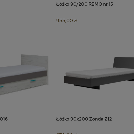
Łóżko 90/200 REMO nr 15
koszyka
do koszyka
955,00 zł
R016
Łóżko 90x200 Zonda Z12
koszyka
do koszyka