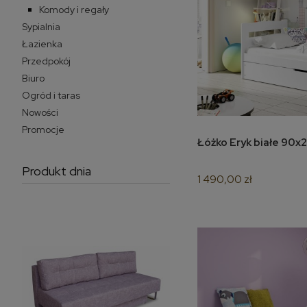
Komody i regały
Sypialnia
Łazienka
Przedpokój
Biuro
Ogród i taras
Nowości
Promocje
Łóżko Er
do 
Produkt dnia
1 490,00 zł