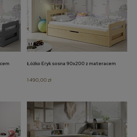
teracem
Łóżko Eryk sosna 90x200 z materacem
do koszyka
1 490,00 zł