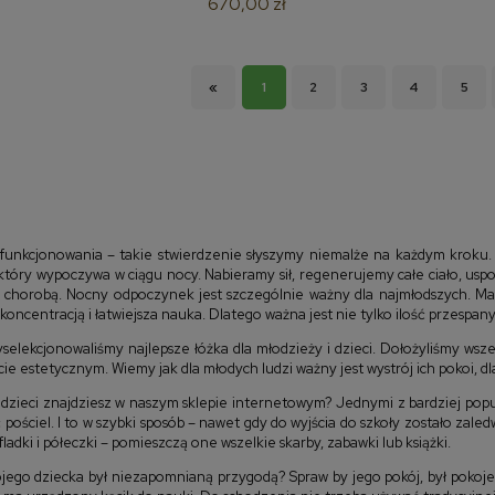
670,00 zł
«
1
2
3
4
5
funkcjonowania – takie stwierdzenie słyszymy niemalże na każdym kroku
tóry wypoczywa w ciągu nocy. Nabieramy sił, regenerujemy całe ciało, uspok
z chorobą. Nocny odpoczynek jest szczególnie ważny dla najmłodszych. Ma w
oncentracją i łatwiejsza nauka. Dlatego ważna jest nie tylko ilość przespanyc
elekcjonowaliśmy najlepsze łóżka dla młodzieży i dzieci. Dołożyliśmy wsze
ie estetycznym. Wiemy jak dla młodych ludzi ważny jest wystrój ich pokoi,
i dzieci znajdziesz w naszym sklepie internetowym? Jednymi z bardziej pop
pościel. I to w szybki sposób – nawet gdy do wyjścia do szkoły zostało zaled
dki i półeczki – pomieszczą one wszelkie skarby, zabawki lub książki.
jego dziecka był niezapomnianą przygodą? Spraw by jego pokój, był pokoj