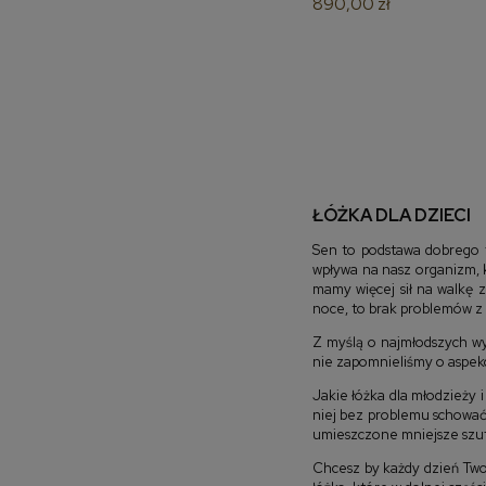
890,00 zł
ŁÓŻKA DLA DZIECI
Sen to podstawa dobrego 
wpływa na nasz organizm, k
mamy więcej sił na walkę 
noce, to brak problemów z k
Z myślą o najmłodszych wys
nie zapomnieliśmy o aspekc
Jakie łóżka dla młodzieży 
niej bez problemu schować 
umieszczone mniejsze szufla
Chcesz by każdy dzień Two