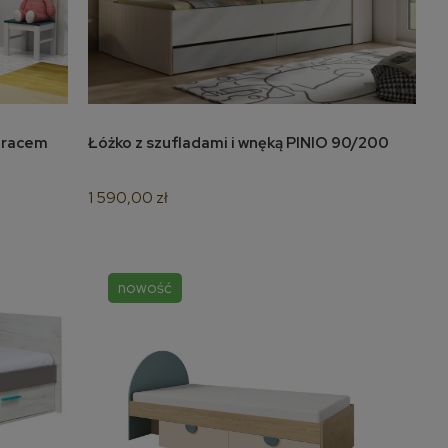
ateracem
Łóżko z szufladami i wnęką PINIO 90/200
do koszyka
PAGONI fotel
wypoczynkowy c. zielony /
czarny (tkanina Bluvel #78)
1 590,00 zł
(1p=1szt)
1 019,00 zł
do koszyka
nowość