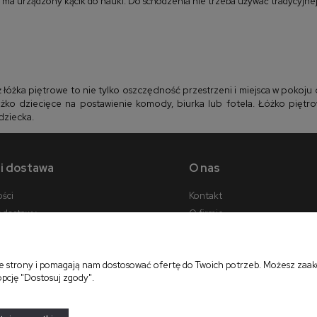
ci ma urządzony kącik do nauki. Do schodzenia nie trzeba używać tradycyjnej 
ż łóżka piętrowe to nie tylko oszczędność przestrzeni i miejsca w pokoju 
łóżko dziecięce na postawienie komody, biurka lub fotela. Łóżko piętr
dziecka.
 i dostawa
O nas
ości
Kontakt
y dostawy
O firmie
cji zamówienia
ie strony i pomagają nam dostosować ofertę do Twoich potrzeb. Możesz zaakc
opcję "Dostosuj zgody".
projekt i realizacja:
oprogramowanie:
Shoper