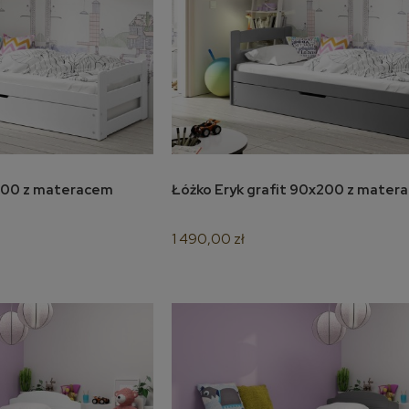
yk białe 90x200 z materacem
Łóżko Eryk grafit 90x200 z ma
koszyka
do koszyka
1 490,00 zł