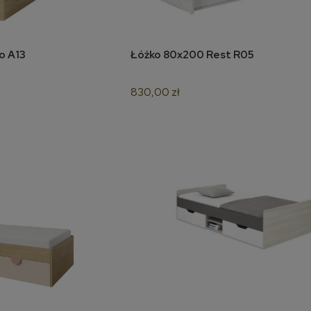
o A13
Łóżko 80x200 Rest R05
koszyka
do koszyka
830,00 zł