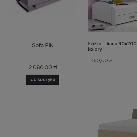
Łóżko Liliana 90x200 z materacem różne
do 
y
Sofa PIK
Narożnik Bazalt skóra
kolory
naturalna
1 460,00 zł
2 080,00 zł
7 500,00 zł
do koszyka
do koszyka