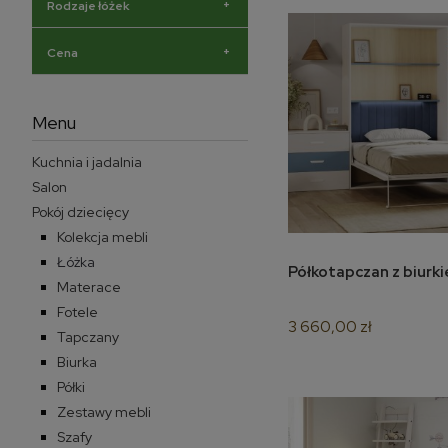
+
Rodzaje łóżek
+
Cena
Menu
Kuchnia i jadalnia
Salon
Pokój dziecięcy
Kolekcja mebli
Łóżka
do 
Materace
Fotele
3 660,00 zł
Tapczany
Biurka
Półki
Zestawy mebli
Szafy