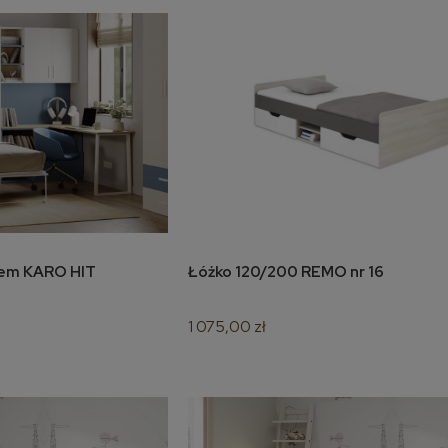
Półkotapczan z biurkiem KARO HIT
Łóżko 120/200 REMO nr 16
koszyka
do koszyka
1 075,00 zł