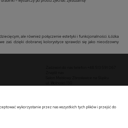
drabinki – wystarczy po prostu zjechać zjeżdżalnią!
dziecięcym, ale również połączenie estetyki i funkcjonalności. Łóżka
owe zaś dzięki dobranej kolorystyce sprawdzi się jako nieodzowny
Zadzwoń do nas telefon +48 513 591 067
Znajdź nas
Salon Meblowy Zbrosławice na Śląsku
ul. Wolności 130
Zbrosławice 42-674
eptować wykorzystanie przez nas wszystkich tych plików i przejść do