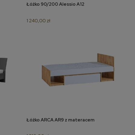
Łóżko 90/200 Alessio A12
do koszyka
1 240,00 zł
Łóżko ARCA AR9 z materacem
do koszyka