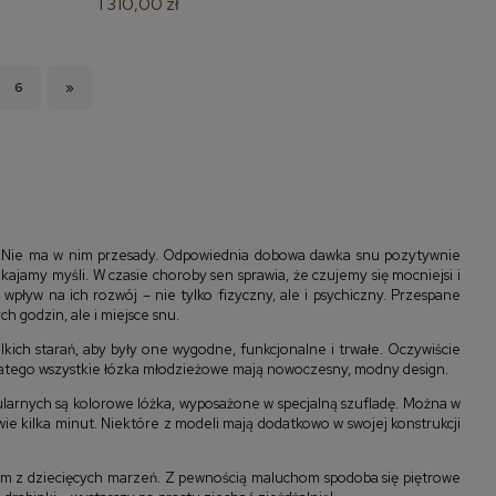
1 310,00 zł
6
»
. Nie ma w nim przesady. Odpowiednia dobowa dawka snu pozytywnie
ajamy myśli. W czasie choroby sen sprawia, że czujemy się mocniejsi i
pływ na ich rozwój – nie tylko fizyczny, ale i psychiczny. Przespane
h godzin, ale i miejsce snu.
lkich starań, aby były one wygodne, funkcjonalne i trwałe. Oczywiście
 dlatego wszystkie łózka młodzieżowe mają nowoczesny, modny design.
ularnych są kolorowe lóżka, wyposażone w specjalną szufladę. Można w
wie kilka minut. Niektóre z modeli mają dodatkowo w swojej konstrukcji
em z dziecięcych marzeń. Z pewnością maluchom spodoba się piętrowe