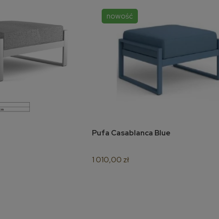
nowość
Pufa Casablanca Blue
koszyka
do koszyka
1 010,00 zł