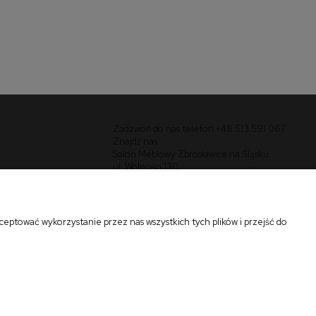
czarny (tkanina Bluvel #78)
(1p=1szt)
1 019,00 zł
do koszyka
Zadzwoń do nas telefon +48 513 591 067
Znajdź nas
Salon Meblowy Zbrosławice na Śląsku
ul. Wolności 130
Zbrosławice 42-674
eptować wykorzystanie przez nas wszystkich tych plików i przejść do