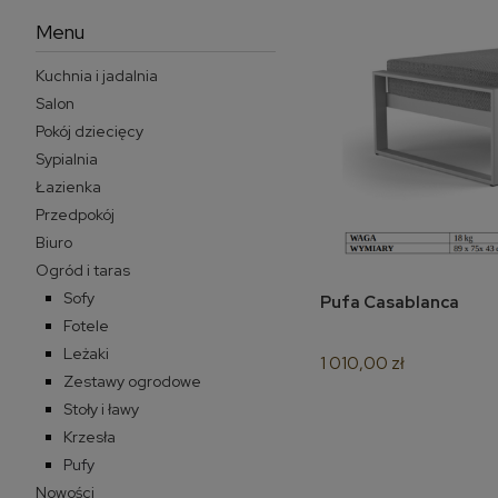
Menu
Kuchnia i jadalnia
Salon
Pokój dziecięcy
Sypialnia
Łazienka
Przedpokój
Biuro
Ogród i taras
Sofy
Pufa Casablanca
do 
Fotele
Leżaki
1 010,00 zł
Zestawy ogrodowe
Stoły i ławy
Krzesła
Pufy
Nowości