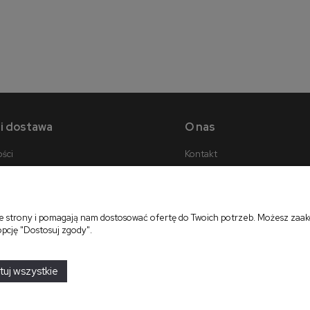
6 920,00 zł
3 080,00 zł
do koszyka
do koszyka
 i dostawa
O nas
ości
Kontakt
y dostawy
O firmie
cji zamówienia
ie strony i pomagają nam dostosować ofertę do Twoich potrzeb. Możesz zaakc
opcję "Dostosuj zgody".
projekt i realizacja:
oprogramowanie:
Shoper
tuj wszystkie