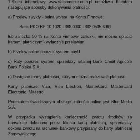
1.Sklep internetowy www.salonmeble.com.pl umożliwia Klientom
następujące sposoby dokonywania płatności:
a) Przelew zwykły - pełna wpłata na Konto Firmowe:
Bank PKO BP 10 1020 2368 0000 2302 0535 6961
lub zaliczka 50 % na Konto Firmowe- zaliczki, nie można opłacić
kartami płatniczymi- wyłącznie przelewem
b) Przelew online poprzez system payU
c) Raty poprzez system sprzedaży ratalnej Bank Credit Agricole
Bank Polska S.A.
d) Dostępne formy płatności, którymi można realizować płatność:
Karty płatnicze: Visa, Visa Electron, MasterCard, MasterCard
Electronic, Maestro
Podmiotem świadczącym obsługę płatności online jest Blue Media
S.A.
W przypadku wystąpienia konieczność zwrotu środków za
transakcję dokonaną przez klienta kartą płatniczą, sprzedający
dokona zwrotu na rachunek bankowy przypisany do karty płatniczej
Zamawiającego.