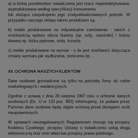
a) w której przedmiotem świadczenia jest rzecz nieprefabrykowana,
wyprodukowana według specyfikacji konsumenta
lub służąca zaspokojeniu jego zindywidualizowanych potrzeb. W
przypadku naszego sklepu takimi produktami są:
b) meble produkowane na indywidualne zamówienie - takich z
możliwością wyboru obicia tkaniny (np. sofy, narożniki) / koloru
drewna np. łóżka piętrowe, stoły, krzesła
c) meble produkowane na wymiar - o ile jest możliwość dotycząca
zmiany wymiaru jak wydłużenia, skrócenia itp....
XII. OCHRONA NASZYCH KLIENTÓW
Dane osobowe gromadzone są tylko na potrzeby firmy do celów
marketingowych i ewidencyjnych.
Zgodnie z ustawą z dnia 29 sierpnia 1997 roku o ochronie danych
osobowych (Dz. U nr 133 poz. 883) informujemy, że podane przez
Państwo dane osobowe będą objęte ochroną przed dostępem osób
nieuprawnionych.
W sprawach nieuregulowanych Regulaminem stosuje się przepisy
Kodeksu Cywilnego, przepisy Ustawy o świadczeniu usług drogą
elektroniczną oraz inne właściwe przepisy prawa polskiego.