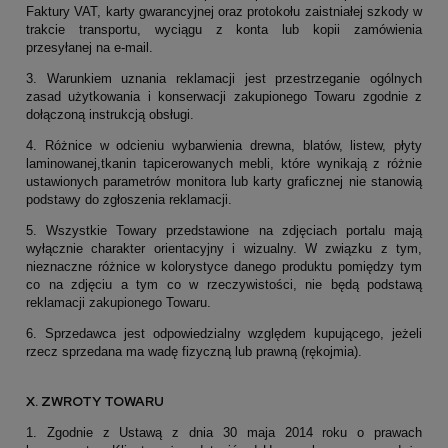
Faktury VAT, karty gwarancyjnej oraz protokołu zaistniałej szkody w
trakcie transportu, wyciągu z konta lub kopii zamówienia
przesyłanej na e-mail.
3. Warunkiem uznania reklamacji jest przestrzeganie ogólnych
zasad użytkowania i konserwacji zakupionego Towaru zgodnie z
dołączoną instrukcją obsługi.
4. Różnice w odcieniu wybarwienia drewna, blatów, listew, płyty
laminowanej,tkanin tapicerowanych mebli, które wynikają z różnie
ustawionych parametrów monitora lub karty graficznej nie stanowią
podstawy do zgłoszenia reklamacji.
5. Wszystkie Towary przedstawione na zdjęciach portalu mają
wyłącznie charakter orientacyjny i wizualny. W związku z tym,
nieznaczne różnice w kolorystyce danego produktu pomiędzy tym
co na zdjęciu a tym co w rzeczywistości, nie będą podstawą
reklamacji zakupionego Towaru.
6. Sprzedawca jest odpowiedzialny względem kupującego, jeżeli
rzecz sprzedana ma wadę fizyczną lub prawną (rękojmia).
X. ZWROTY TOWARU
1. Zgodnie z Ustawą z dnia 30 maja 2014 roku o prawach