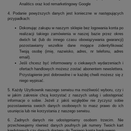
Analitics oraz kod remarketingowy Google
4. Podanie powyższych danych jest konieczne w następujących
przypadkach:
Dokonując zakupu w naszym sklepie bez logowania konta po
realizacji takiego zamówienia w naszej bazie przez okres
dwóch lat (lub do innego czasu obowiązywania gwarancji)
pozostawiamy wszelkie dane mogące zidentyfikować
Twoją osobę (imię, nazwisko, adres, nr telefonu, adres
email).
Jeśli chcesz być informowany o ciekawych wydarzeniach i
ofertach handlowych możesz zostać abonentem newslettera.
Przystąpienie jest dobrowolne i w każdej chwili możesz się z
niego wypisać.
5. Każdy Użytkownik naszego serwisu ma możliwość wyboru, czy i
w jakim zakresie chcą korzystać z naszych usług i udostępniać
informacje o sobie. Jeżeli z jakiś względów nie życzysz sobie
pozostawienia swoich danych osobowych to masz prawo do ich
usunięcia lub nie korzystania z naszego serwisu.
6. Żadnych danych nie udostępniamy osobom trzecim. Nie
przechowujemy również danych poufnych jak numery Twoich kart
kredytowych czy danych dostępu do Twojego konta bankowego.