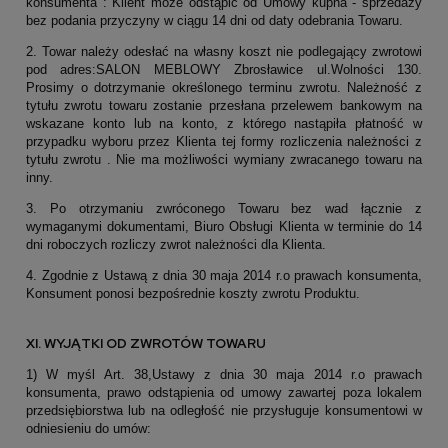
konsumenta : Klient może odstąpić od Umowy kupna - sprzedaży
bez podania przyczyny w ciągu 14 dni od daty odebrania Towaru.
2. Towar należy odesłać na własny koszt nie podlegający zwrotowi
pod adres:SALON MEBLOWY Zbrosławice ul.Wolności 130.
Prosimy o dotrzymanie określonego terminu zwrotu. Należność z
tytułu zwrotu towaru zostanie przesłana przelewem bankowym na
wskazane konto lub na konto, z którego nastąpiła płatność w
przypadku wyboru przez Klienta tej formy rozliczenia należności z
tytułu zwrotu . Nie ma możliwości wymiany zwracanego towaru na
inny.
3. Po otrzymaniu zwróconego Towaru bez wad łącznie z
wymaganymi dokumentami, Biuro Obsługi Klienta w terminie do 14
dni roboczych rozliczy zwrot należności dla Klienta.
4. Zgodnie z Ustawą z dnia 30 maja 2014 r.o prawach konsumenta,
Konsument ponosi bezpośrednie koszty zwrotu Produktu.
XI. WYJĄTKI OD ZWROTÓW TOWARU
1) W myśl Art. 38,Ustawy z dnia 30 maja 2014 r.o prawach
konsumenta, prawo odstąpienia od umowy zawartej poza lokalem
przedsiębiorstwa lub na odległość nie przysługuje konsumentowi w
odniesieniu do umów: