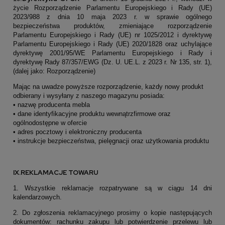
życie Rozporządzenie Parlamentu Europejskiego i Rady (UE)
2023/988 z dnia 10 maja 2023 r. w sprawie ogólnego
bezpieczeństwa produktów, zmieniające rozporządzenie
Parlamentu Europejskiego i Rady (UE) nr 1025/2012 i dyrektywę
Parlamentu Europejskiego i Rady (UE) 2020/1828 oraz uchylające
dyrektywę 2001/95/WE Parlamentu Europejskiego i Rady i
dyrektywę Rady 87/357/EWG (Dz. U. UE.L. z 2023 r. Nr 135, str. 1),
(dalej jako: Rozporządzenie)
Mając na uwadze powyższe rozporządzenie, każdy nowy produkt
odbierany i wysyłany z naszego magazynu posiada:
• nazwę producenta mebla
• dane identyfikacyjne produktu wewnątrzfirmowe oraz
ogólnodostępne w ofercie
• adres pocztowy i elektroniczny producenta
• instrukcje bezpieczeństwa, pielęgnacji oraz użytkowania produktu
IX.REKLAMACJE TOWARU
1. Wszystkie reklamacje rozpatrywane są w ciągu 14 dni
kalendarzowych.
2. Do zgłoszenia reklamacyjnego prosimy o kopie następujących
dokumentów: rachunku zakupu lub potwierdzenie przelewu lub