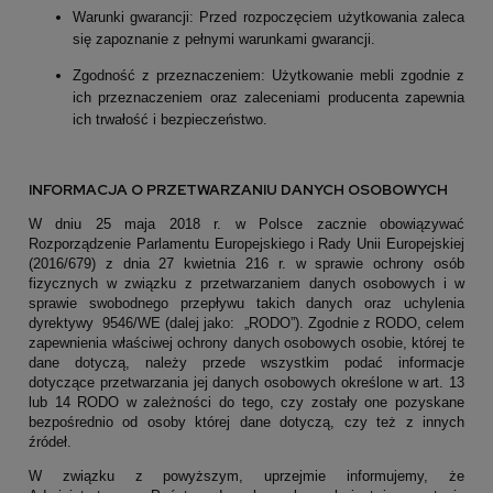
Warunki gwarancji: Przed rozpoczęciem użytkowania zaleca
się zapoznanie z pełnymi warunkami gwarancji.
Zgodność z przeznaczeniem: Użytkowanie mebli zgodnie z
ich przeznaczeniem oraz zaleceniami producenta zapewnia
ich trwałość i bezpieczeństwo.
INFORMACJA O PRZETWARZANIU DANYCH OSOBOWYCH
W dniu 25 maja 2018 r. w Polsce zacznie obowiązywać
Rozporządzenie Parlamentu Europejskiego i Rady Unii Europejskiej
(2016/679) z dnia 27 kwietnia 216 r. w sprawie ochrony osób
fizycznych w związku z przetwarzaniem danych osobowych i w
sprawie swobodnego przepływu takich danych oraz uchylenia
dyrektywy 9546/WE (dalej jako: „RODO”). Zgodnie z RODO, celem
zapewnienia właściwej ochrony danych osobowych osobie, której te
dane dotyczą, należy przede wszystkim podać informacje
dotyczące przetwarzania jej danych osobowych określone w art. 13
lub 14 RODO w zależności do tego, czy zostały one pozyskane
bezpośrednio od osoby której dane dotyczą, czy też z innych
źródeł.
W związku z powyższym, uprzejmie informujemy, że