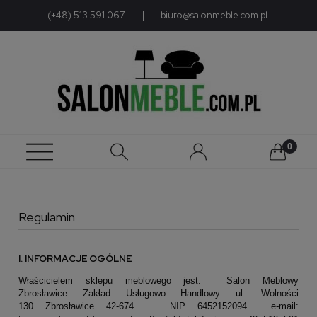
(+48) 513 591 067
|
biuro@salonmeble.com.pl
Regulamin
I. INFORMACJE OGÓLNE
Właścicielem sklepu meblowego jest:
Salon Meblowy
Zbrosławice
Zakład Usługowo Handlowy
ul. Wolności
130
Zbrosławice 42-674
NIP 6452152094
e-mail: