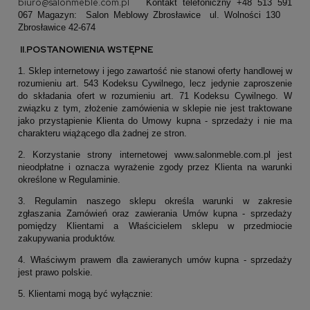
biuro@salonmeble.com.pl
Kontakt telefoniczny +48 513 591
067
Magazyn:
Salon Meblowy Zbrosławice ul. Wolności 130
Zbrosławice 42-674
II.POSTANOWIENIA WSTĘPNE
1. Sklep internetowy i jego zawartość nie stanowi oferty handlowej w
rozumieniu art. 543 Kodeksu Cywilnego, lecz jedynie zaproszenie
do składania ofert w rozumieniu art. 71 Kodeksu Cywilnego. W
związku z tym, złożenie zamówienia w sklepie nie jest traktowane
jako przystąpienie Klienta do Umowy kupna - sprzedaży i nie ma
charakteru wiążącego dla żadnej ze stron.
2. Korzystanie strony internetowej www.salonmeble.com.pl jest
nieodpłatne i oznacza wyrażenie zgody przez Klienta na warunki
określone w Regulaminie.
3. Regulamin naszego sklepu określa warunki w zakresie
zgłaszania Zamówień oraz zawierania Umów kupna - sprzedaży
pomiędzy Klientami a Właścicielem sklepu w przedmiocie
zakupywania produktów.
4. Właściwym prawem dla zawieranych umów kupna - sprzedaży
jest prawo polskie.
5. Klientami mogą być wyłącznie: