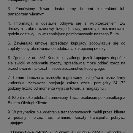
3. Zamówiony Towar dostarczamy firmami kurierskimi lub
transportem własnym.
4. Informacja o dostawie odbywa się z wyprzedzeniem 1-2
dniowym- zakres czasowy trzygodzinowy, prosimy o niezmienianie
godzin dostawy lub wcześniejsze poinformowanie naszego Biura.
5. Zawierając umowę sprzedaży kupujący zobowiązuje się do
zapłaty ceny ale również do odebrania zakupionej rzeczy.
6. Zgodnie z art. 551 Kodeksu cywilnego jeżeli kupujący dopuścił
się zwłoki w odebraniu rzeczy, sprzedawca może oddać rzecz na
przechowanie na koszt i niebezpieczeństwo kupującego.
7. Termin doręczenia przesyłki regulowany jest głównie przez firmy
kurierskie, zazwyczaj obejmuje zakres czasu pomiędzy 24 -72
godziny licząc od momentu wyjścia towaru z magazynu .
8. Klient może odebrać zamówiony Towar osobiście po konsultacji z
Biurem Obsługi Klienta.
9. W przypadku nie odebrania transportowanych mebli przez klienta
w podanym przez nas terminie, koszty transportu pokrywa
kupujący.
Dyrektywa GPSR
10.
- Z dniem 13 grudnia 2024 r., wchodzi w