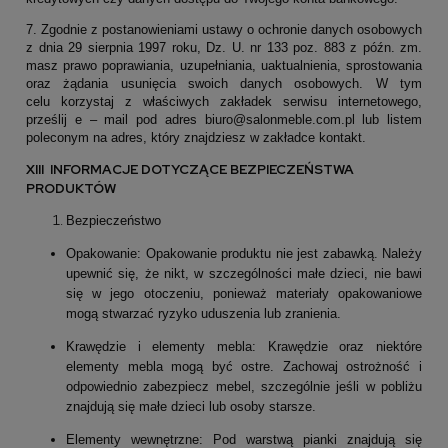
7. Zgodnie z postanowieniami ustawy o ochronie danych osobowych
z dnia 29 sierpnia 1997 roku, Dz. U. nr 133 poz. 883 z późn. zm.
masz prawo poprawiania, uzupełniania, uaktualnienia, sprostowania
oraz żądania usunięcia swoich danych osobowych. W tym
celu korzystaj z właściwych zakładek serwisu internetowego,
prześlij e – mail pod adres biuro@salonmeble.com.pl lub listem
poleconym na adres, który znajdziesz w zakładce kontakt.
XIII INFORMACJE DOTYCZĄCE BEZPIECZEŃSTWA
PRODUKTÓW
Bezpieczeństwo
Opakowanie: Opakowanie produktu nie jest zabawką. Należy
upewnić się, że nikt, w szczególności małe dzieci, nie bawi
się w jego otoczeniu, ponieważ materiały opakowaniowe
mogą stwarzać ryzyko uduszenia lub zranienia.
Krawędzie i elementy mebla: Krawędzie oraz niektóre
elementy mebla mogą być ostre. Zachowaj ostrożność i
odpowiednio zabezpiecz mebel, szczególnie jeśli w pobliżu
znajdują się małe dzieci lub osoby starsze.
Elementy wewnętrzne: Pod warstwą pianki znajdują się