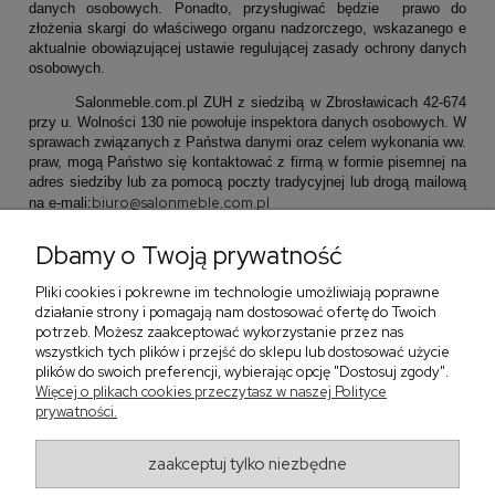
danych osobowych. Ponadto, przysługiwać będzie prawo do
złożenia skargi do właściwego organu nadzorczego, wskazanego e
aktualnie obowiązującej ustawie regulującej zasady ochrony danych
osobowych.
Salonmeble.com.pl ZUH z siedzibą w Zbrosławicach 42-674
przy u. Wolności 130 nie powołuje inspektora danych osobowych. W
sprawach związanych z Państwa danymi oraz celem wykonania ww.
praw, mogą Państwo się kontaktować z firmą w formie pisemnej na
adres siedziby lub za pomocą poczty tradycyjnej lub drogą mailową
biuro@salonmeble.com.pl
na e-mali:
Dbamy o Twoją prywatność
Pliki cookies i pokrewne im technologie umożliwiają poprawne
działanie strony i pomagają nam dostosować ofertę do Twoich
potrzeb. Możesz zaakceptować wykorzystanie przez nas
wszystkich tych plików i przejść do sklepu lub dostosować użycie
Pomoc
plików do swoich preferencji, wybierając opcję "Dostosuj zgody".
Więcej o plikach cookies przeczytasz w naszej Polityce
Płatności i dostawa
prywatności.
O nas
zaakceptuj tylko niezbędne