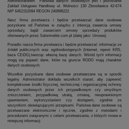
Administratorem Państwa danych osobowych jest i pozostanie
Zakład Usługowo Handlowy ul. Wolności 130 Zbrosławice 42-674
NIP 6452152094 REGON 240898222
Nasz firma przetwarza i będzie przetwarzać dane osobowe
pozyskane od Państwa w związku z intencją zawarcia umowy
sprzedaży, bądź zawarciem umowy sprzedaży produktów
oferowanych przez Salonmeble.com.pl (dalej jako: Umowa).
Ponadto nasza firma przetwarza i będzie przetwarzać informacje ze
źródeł publicznych oraz ogólnodostępnych (Internet, rejestr KRS,
baza CEiDG),tworząc własną bazę danych. Wśród tych informacji
mogą się pojawić dane, które na gruncie RODO mają charakter
danych osobowych.
Wszelkie pozyskane dane osobowe przetwarzane są w sposób
legalny. Administrator dokłada wszelkich starań, aby zapewnić
kompleksowe środki fizycznej, technicznej i organizacyjnej ochrony
danych osobowych przez ich przypadkowym czy umyślnym
zniszczeniem, przypadkową utratą, zmianą, nieuprawnionym
ujawnieniem, wykorzystaniem czy dostępem, zgodnie ze
wszystkimi obowiązującymi przepisami. Państwa dane osobowe są
przetwarzane elektronicznie i ręcznie, zgodnie z metodami i
procedurami związanymi z celami przetwarzania, o których mowa w
niniejszej informacji.