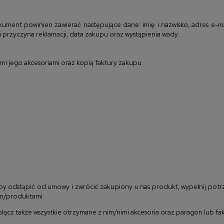
kument powinien zawierać następujące dane: imię i nazwisko, adres e-ma
 przyczyna reklamacji, data zakupu oraz wystąpienia wady.
mi jego akcesoriami oraz kopią faktury zakupu.
by odstąpić od umowy i zwrócić zakupiony u nas produkt, wypełnij pot
em/produktami:
łącz także
wszystkie otrzymane z nim/nimi akcesoria oraz paragon lub fak