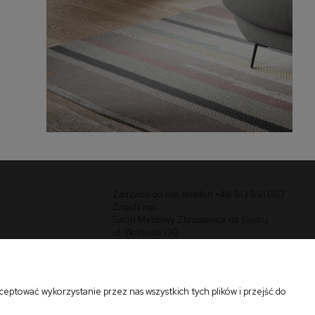
Zadzwoń do nas telefon +48 513 591 067
Znajdź nas
Salon Meblowy Zbrosławice na Śląsku
ul. Wolności 130
Zbrosławice 42-674
eptować wykorzystanie przez nas wszystkich tych plików i przejść do