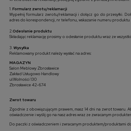
1.
Formularz zwrotu/reklamacji
Wypełnij formularz zwrotu/reklamacji i dołącz go do przesyłki. Do
adres do korespondencji, nr telefonu, wskazanie numeru produktu i
2.
Odesłanie produktu
Składając reklamację prosimy o odesłanie produktu wraz ze wszystki
3.
Wysyłka
Reklamowany produkt należy wysłać na adres:
MAGAZYN
Salon Meblowy Zbrosławice
Zakład Usługowo Handlowy
ul.Wolności 130
Zbrosławice 42-674
Zwrot towaru
Zgodnie z obowiązującym prawem, masz 14 dni na zwrot towaru. A
oświadczenie i wyślij go na nasz adres wraz ze zwracanym produkt
Do paczki z oświadczeniem i zwracanym produktem/produktami do