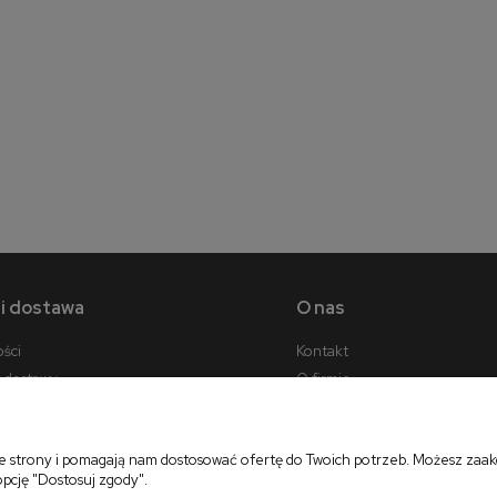
 i dostawa
O nas
ości
Kontakt
y dostawy
O firmie
cji zamówienia
ie strony i pomagają nam dostosować ofertę do Twoich potrzeb. Możesz zaakc
opcję "Dostosuj zgody".