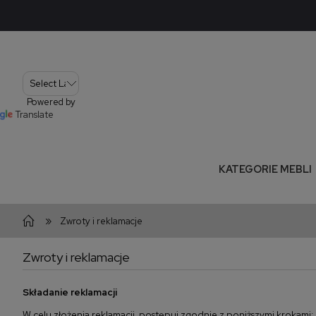
Powered by
Translate
KATEGORIE MEBLI
»
Zwroty i reklamacje
Zwroty i reklamacje
Składanie reklamacji
W celu złożenia reklamacji, postępuj zgodnie z poniższymi krokami: