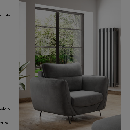
il lub
rzebne
turę.