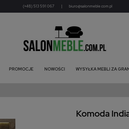
(+48) 513 591 067
|
biuro@salonmeble.com.pl
PROMOCJE
NOWOŚCI
WYSYŁKA MEBLI ZA GRA
Komoda India