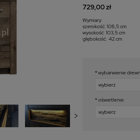
729,00 zł
Wymiary:
szerokość: 108,5 cm
wysokość: 103,5 cm
głębokość: 42 cm
*
wybarwienie drewn
*
oświetlenie: