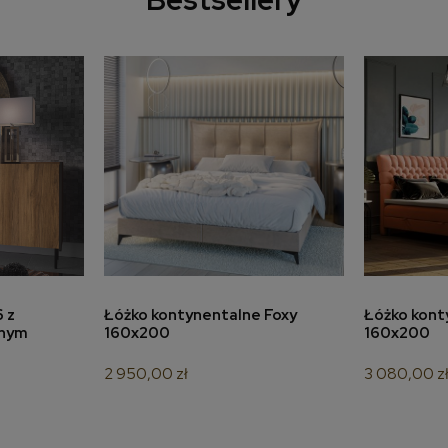
a
do koszyka
 z
Łóżko kontynentalne Foxy
Łóżko kont
znym
160x200
160x200
2 950,00 zł
3 080,00 z