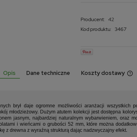
Producent:
42
Kod produktu:
3467
Opis
Dane techniczne
Koszty dostawy
Ce
ko
nych brył daje ogromne możliwości aranżacji wszystkic
 pokój młodzieżowy. Dużym atutem kolekcji jest dostępna kol
onem jasnym, najbardziej naturalnym wybarwieniem, oraz m
latami i wieńcami o grubości 52 mm, które można dodatkow
ę z drewna z wyraźną strukturą dając nadzwyczajny efekt.