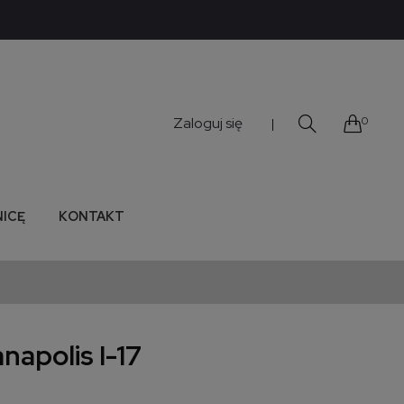
Zaloguj się
0
|
NICĘ
KONTAKT
napolis I-17