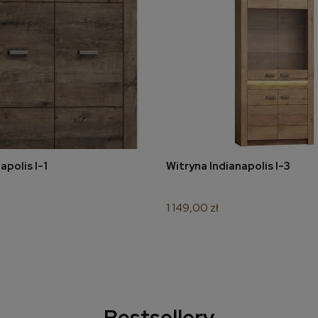
apolis I-1
Witryna Indianapolis I-3
do koszyka
do koszyka
1 149,00 zł
Bestsellery