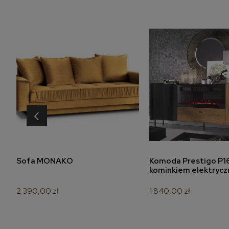
‹
do koszyka
do koszyk
Sofa MONAKO
Komoda Prestigo P16
kominkiem elektryc
2 390,00 zł
1 840,00 zł