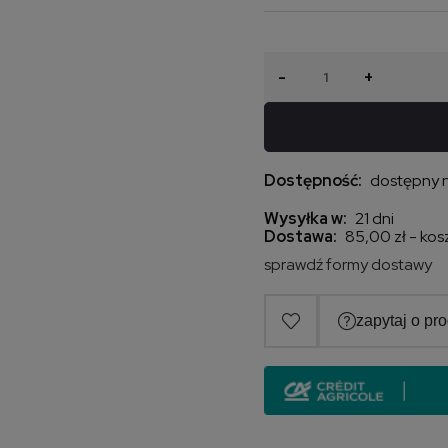
-
+
Dostępność:
dostępny 
Wysyłka w:
21 dni
Dostawa:
85,00 zł
- kos
sprawdź formy dostawy
Cena nie zawiera ew
kosztów płatności