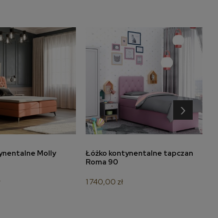
›
do koszyka
do koszyka
ynentalne Molly
Łóżko kontynentalne tapczan
N
Roma 90
ł
1 740,00 zł
4