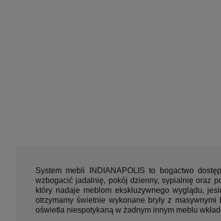
System mebli INDIANAPOLIS to bogactwo dostęp
wzbogacić jadalnię, pokój dzienny, sypialnię oraz
który nadaje meblom ekskluzywnego wyglądu, jesi
otrzymamy świetnie wykonane bryły z masywnymi b
oświetla niespotykaną w żadnym innym meblu wkładk