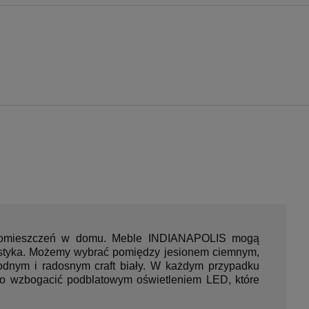
na nie zawiera ewentualnych
sztów płatności
h pomieszczeń w domu. Meble INDIANAPOLIS mogą
orystyka. Możemy wybrać pomiędzy jesionem ciemnym,
odnym i radosnym craft biały. W każdym przypadku
o wzbogacić podblatowym oświetleniem LED, które