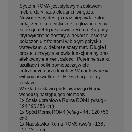
System ROMA jest stylowym zestawem
mebli, który nada elegancji wnętrzu.
Nowoczesny design oraz niepowtarzalne
połączenie kolorystyczne to główne cechy
kolekcji mebli pokojowych Roma. Korpusy
brył wykonane zostały w dekorze jesion w
połączeniu z frontami w białym połysku i
wstawkami w dekorze szary mat. Długie i
proste uchwyty stanowią funkcjonalny oraz
efektowny element całości. Pojemne szafki,
szuflady i półki pomieszczą wiele
potrzebnych przedmiotów. Wmontowane w
witryny oświetlenie LED wzbogaci cały
zestaw.
W skład zestawu podstawowego Roma
wchodzą następujące elementy:
1x Szafa ubraniowa Roma ROM1 (w/s/g -
194 / 90 / 53 cm)
1x Spód Roma ROM4 (w/s/g - 44 / 120 / 53
cm)
1x Nadstawka Roma ROM5 (w/s/g - 138 /
120 / 31 cm)