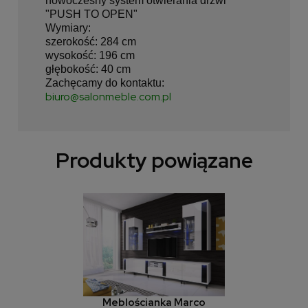
nowoczesny system otwierania drzwi
"PUSH TO OPEN"
Wymiary:
szerokość: 284 cm
wysokość: 196 cm
głębokość: 40 cm
Zachęcamy do kontaktu:
biuro@salonmeble.com.pl
Produkty powiązane
Meblościanka Marco