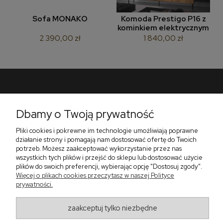
Sofa MONAKO
Komoda Prestigo P16 z
kominkiem elektrycznym
2 390,00 zł
1 840,00 zł
Pomoc
Dbamy o Twoją prywatność
Płatności i dostawa
Pliki cookies i pokrewne im technologie umożliwiają poprawne
O nas
działanie strony i pomagają nam dostosować ofertę do Twoich
potrzeb. Możesz zaakceptować wykorzystanie przez nas
wszystkich tych plików i przejść do sklepu lub dostosować użycie
plików do swoich preferencji, wybierając opcję "Dostosuj zgody".
Więcej o plikach cookies przeczytasz w naszej Polityce
Zadzwoń do nas telefon +48 513 591 067
prywatności.
Znajdź nas
Salon Meblowy Zbrosławice na Śląsku
ul. Wolności 130
zaakceptuj tylko niezbędne
Zbrosławice 42-674