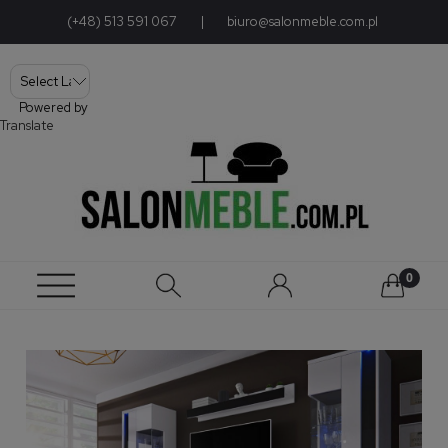
(+48) 513 591 067
|
biuro@salonmeble.com.pl
Powered by
Translate