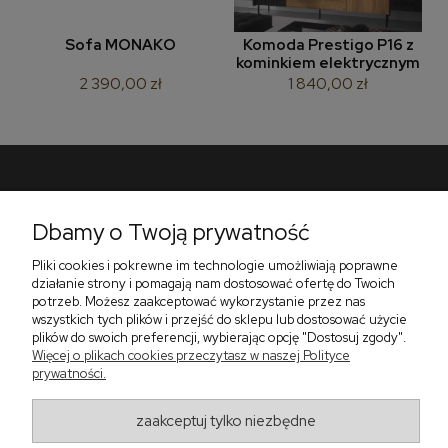
Sofa MONAKO
Komoda Prestigo P16 z
kominkiem elektrycznym
2 390,00 zł
1 840,00 zł
Pomoc
Dbamy o Twoją prywatność
Płatności i dostawa
Pliki cookies i pokrewne im technologie umożliwiają poprawne
działanie strony i pomagają nam dostosować ofertę do Twoich
O nas
potrzeb. Możesz zaakceptować wykorzystanie przez nas
wszystkich tych plików i przejść do sklepu lub dostosować użycie
plików do swoich preferencji, wybierając opcję "Dostosuj zgody".
Więcej o plikach cookies przeczytasz w naszej Polityce
Zadzwoń do nas telefon +48 513 591 067
prywatności.
Znajdź nas
Salon Meblowy Zbrosławice na Śląsku
ul. Wolności 130
zaakceptuj tylko niezbędne
Zbrosławice 42-674