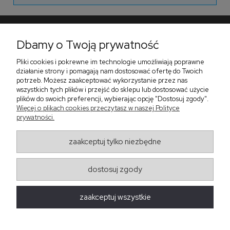
Dbamy o Twoją prywatność
Pomoc
Pliki cookies i pokrewne im technologie umożliwiają poprawne
Płatności i dostawa
działanie strony i pomagają nam dostosować ofertę do Twoich
potrzeb. Możesz zaakceptować wykorzystanie przez nas
O nas
wszystkich tych plików i przejść do sklepu lub dostosować użycie
plików do swoich preferencji, wybierając opcję "Dostosuj zgody".
Więcej o plikach cookies przeczytasz w naszej Polityce
prywatności.
Zadzwoń do nas telefon +48 513 591 067
Znajdź nas
zaakceptuj tylko niezbędne
Salon Meblowy Zbrosławice na Śląsku
ul. Wolności 130
Zbrosławice 42-674
dostosuj zgody
projekt i realizacja:
oprogramowanie:
Shoper
zaakceptuj wszystkie