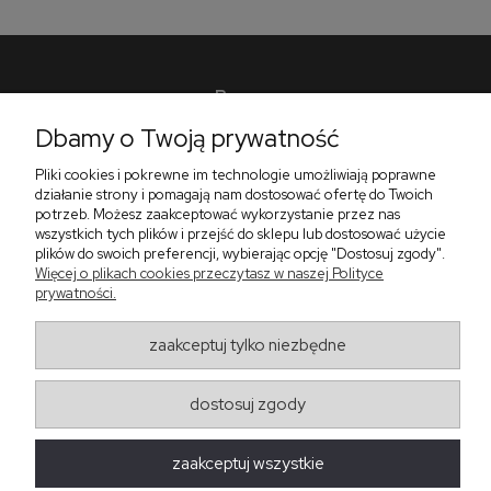
Pomoc
Dbamy o Twoją prywatność
Płatności i dostawa
Pliki cookies i pokrewne im technologie umożliwiają poprawne
O nas
działanie strony i pomagają nam dostosować ofertę do Twoich
potrzeb. Możesz zaakceptować wykorzystanie przez nas
wszystkich tych plików i przejść do sklepu lub dostosować użycie
plików do swoich preferencji, wybierając opcję "Dostosuj zgody".
Zadzwoń do nas telefon +48 513 591 067
Więcej o plikach cookies przeczytasz w naszej Polityce
Znajdź nas
prywatności.
Salon Meblowy Zbrosławice na Śląsku
ul. Wolności 130
zaakceptuj tylko niezbędne
Zbrosławice 42-674
projekt i realizacja:
oprogramowanie:
Shoper
dostosuj zgody
zaakceptuj wszystkie