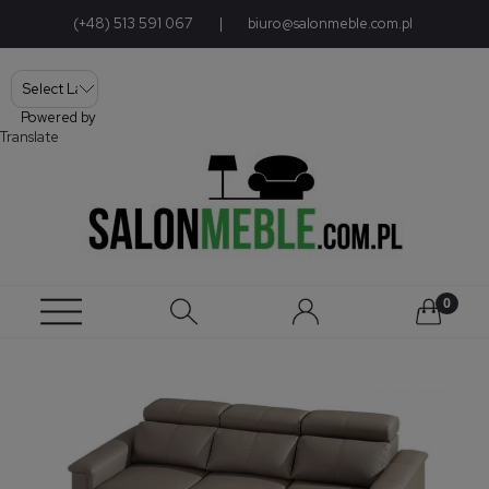
(+48) 513 591 067
|
biuro@salonmeble.com.pl
Powered by
Translate