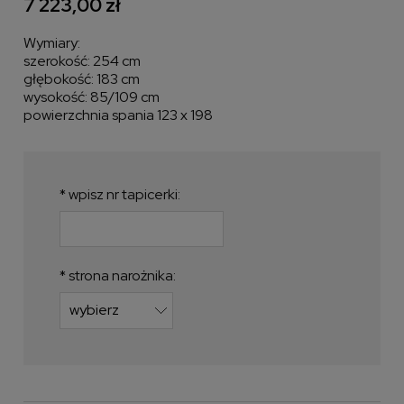
7 223,00 zł
Wymiary:
szerokość: 254 cm
głębokość: 183 cm
wysokość: 85/109 cm
powierzchnia spania 123 x 198
*
wpisz nr tapicerki:
*
strona narożnika: