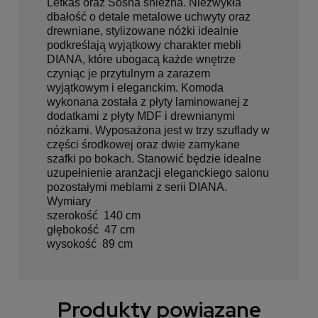
Lefkas oraz Sosna śnieżna. Niezwykła
dbałość o detale metalowe uchwyty oraz
drewniane, stylizowane nóżki idealnie
podkreślają wyjątkowy charakter mebli
DIANA, które ubogacą każde wnętrze
czyniąc je przytulnym a zarazem
wyjątkowym i eleganckim. Komoda
wykonana została z płyty laminowanej z
dodatkami z płyty MDF i drewnianymi
nóżkami. Wyposażona jest w trzy szuflady w
części środkowej oraz dwie zamykane
szafki po bokach. Stanowić będzie idealne
uzupełnienie aranżacji eleganckiego salonu
pozostałymi meblami z serii DIANA.
Wymiary
szerokość 140 cm
głębokość 47 cm
wysokość 89 cm
Produkty powiązane