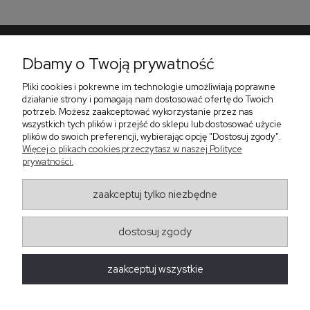
Dbamy o Twoją prywatność
Pomoc
Pliki cookies i pokrewne im technologie umożliwiają poprawne
Płatności i dostawa
działanie strony i pomagają nam dostosować ofertę do Twoich
potrzeb. Możesz zaakceptować wykorzystanie przez nas
O nas
wszystkich tych plików i przejść do sklepu lub dostosować użycie
plików do swoich preferencji, wybierając opcję "Dostosuj zgody".
Więcej o plikach cookies przeczytasz w naszej Polityce
prywatności.
Zadzwoń do nas telefon +48 513 591 067
Znajdź nas
zaakceptuj tylko niezbędne
Salon Meblowy Zbrosławice na Śląsku
ul. Wolności 130
Zbrosławice 42-674
dostosuj zgody
projekt i realizacja:
oprogramowanie:
Shoper
zaakceptuj wszystkie