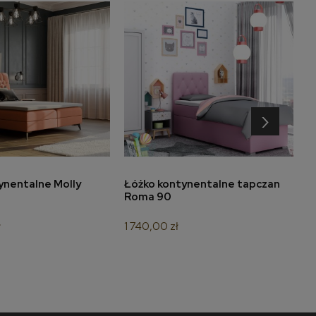
›
do koszyka
do koszyka
ynentalne Molly
Łóżko kontynentalne tapczan
N
Roma 90
ł
1 740,00 zł
4