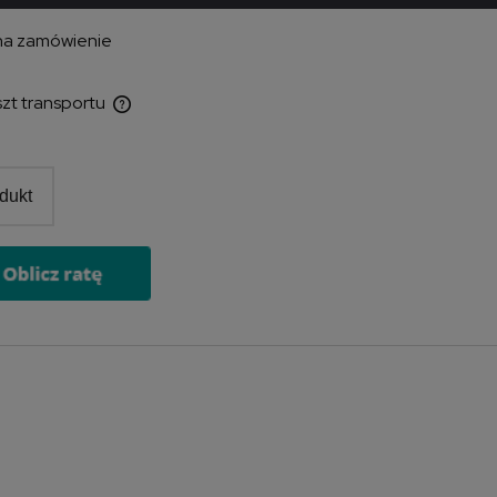
na zamówienie
szt transportu
wentualnych