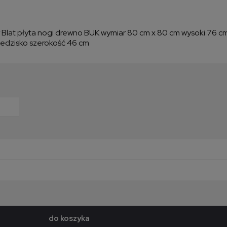
y Blat płyta nogi drewno BUK wymiar 80 cm x 80 cm wysoki 76 c
iedzisko szerokość 46 cm
do koszyka