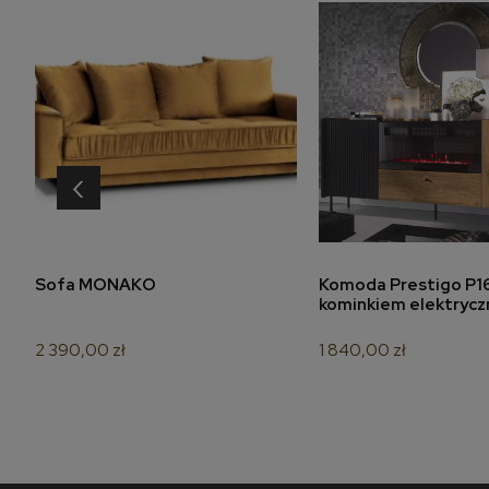
‹
do koszyka
do koszyk
Sofa MONAKO
Komoda Prestigo P16
kominkiem elektryc
2 390,00 zł
1 840,00 zł