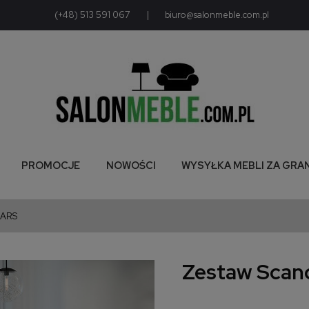
(+48) 513 591 067
|
biuro@salonmeble.com.pl
PROMOCJE
NOWOŚCI
WYSYŁKA MEBLI ZA GRA
LARS
Zestaw Scand