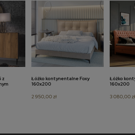
a
do koszyka
 z
Łóżko kontynentalne Foxy
Łóżko kont
znym
160x200
160x200
2 950,00 zł
3 080,00 z