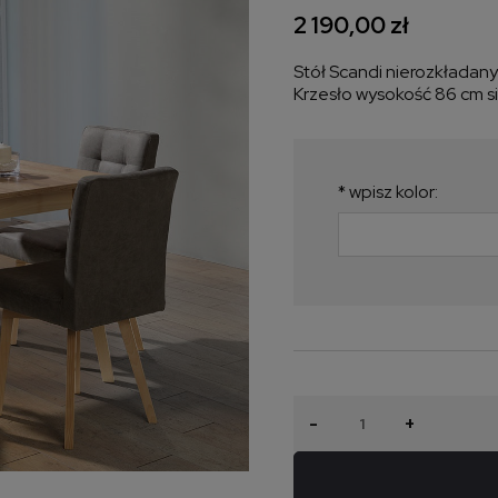
2 190,00 zł
Stół Scandi nierozkładan
Krzesło wysokość 86 cm s
*
wpisz kolor:
-
+