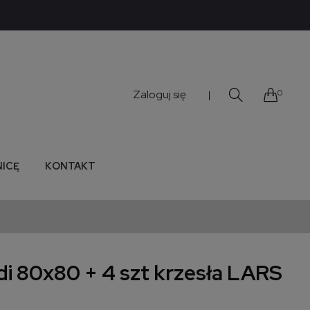
Zaloguj się
0
|
NICĘ
KONTAKT
i 80x80 + 4 szt krzesła LARS