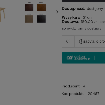
Dostępność:
dostępny 
Wysyłka w:
21 dni
Dostawa:
180,00 zł
- ko
sprawdź formy dostawy
Cena nie zawiera e
kosztów płatności
Producent:
41
Kod produktu:
20467