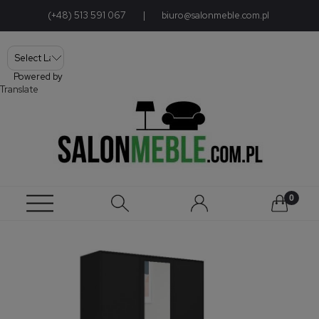
(+48) 513 591 067
|
biuro@salonmeble.com.pl
Powered by
Translate