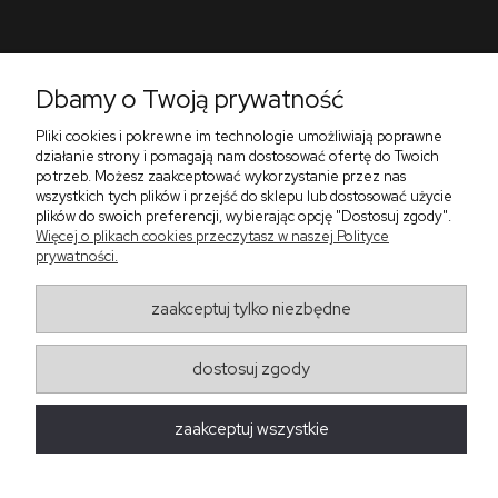
Pomoc
Dbamy o Twoją prywatność
Płatności i dostawa
Pliki cookies i pokrewne im technologie umożliwiają poprawne
O nas
działanie strony i pomagają nam dostosować ofertę do Twoich
potrzeb. Możesz zaakceptować wykorzystanie przez nas
wszystkich tych plików i przejść do sklepu lub dostosować użycie
plików do swoich preferencji, wybierając opcję "Dostosuj zgody".
Więcej o plikach cookies przeczytasz w naszej Polityce
Zadzwoń do nas telefon +48 513 591 067
prywatności.
Znajdź nas
Salon Meblowy Zbrosławice na Śląsku
ul. Wolności 130
zaakceptuj tylko niezbędne
Zbrosławice 42-674
projekt i realizacja:
oprogramowanie:
Shoper
dostosuj zgody
zaakceptuj wszystkie