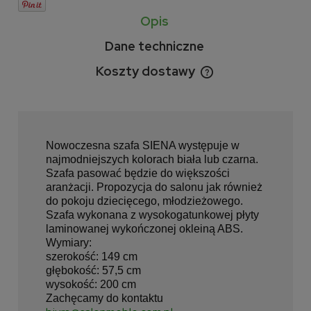
Opis
Dane techniczne
Koszty dostawy
Cena nie zawiera ewentualnych kosztów płatności
Nowoczesna szafa SIENA występuje w
najmodniejszych kolorach biała lub czarna.
Szafa pasować będzie do większości
aranżacji. Propozycja do salonu jak również
do pokoju dziecięcego, młodzieżowego.
Szafa wykonana z wysokogatunkowej płyty
laminowanej wykończonej okleiną ABS.
Wymiary:
szerokość: 149 cm
głębokość: 57,5 cm
wysokość: 200 cm
Zachęcamy do kontaktu