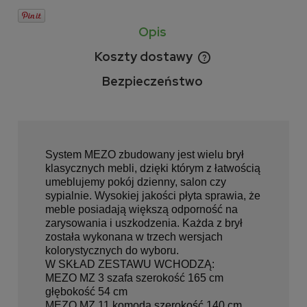
Opis
Koszty dostawy
Cena nie zawiera ewentualnych kosztów płatności
Bezpieczeństwo
System MEZO zbudowany jest wielu brył
klasycznych mebli, dzięki którym z łatwością
umeblujemy pokój dzienny, salon czy
sypialnie. Wysokiej jakości płyta sprawia, że
meble posiadają większą odporność na
zarysowania i uszkodzenia. Każda z brył
została wykonana w trzech wersjach
kolorystycznych do wyboru.
W SKŁAD ZESTAWU WCHODZĄ:
MEZO MZ 3 szafa szerokość 165 cm
głębokość 54 cm
MEZO MZ 11 komoda szerokość 140 cm