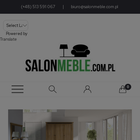
(+48) 513 591 067
|
biuro@salonmeble.com.pl
Powered by
Translate