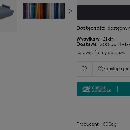
Dostępność:
dostępny 
Wysyłka w:
21 dni
Dostawa:
200,00 zł
- k
sprawdź formy dostawy
Cena nie zawiera 
kosztów płatności
Producent:
69Sag