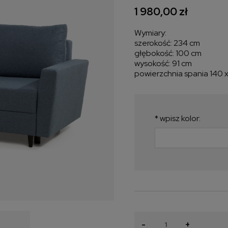
1 980,00 zł
Wymiary:
szerokość: 234 cm
głębokość: 100 cm
wysokość: 91 cm
powierzchnia spania 140 
*
wpisz kolor:
-
+