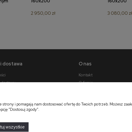
znym
160x200
160x200
2 950,00 zł
3 080,00 z
 i dostawa
O nas
ości
Kontakt
y dostawy
O firmie
cji zamówienia
ie strony i pomagają nam dostosować ofertę do Twoich potrzeb. Możesz zaakc
opcję "Dostosuj zgody".
projekt i realizacja:
oprogramowanie:
Shoper
tuj wszystkie