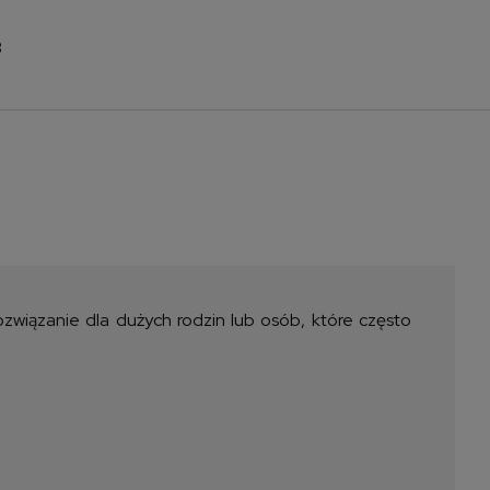
3
na nie zawiera ewentualnych
sztów płatności
wiązanie dla dużych rodzin lub osób, które często