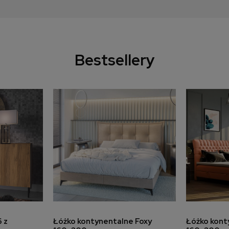
Bestsellery
a
do koszyka
 z
Łóżko kontynentalne Foxy
Łóżko kont