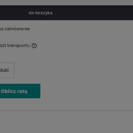
do koszyka
na zamówienie
oszt transportu
ewentualnych