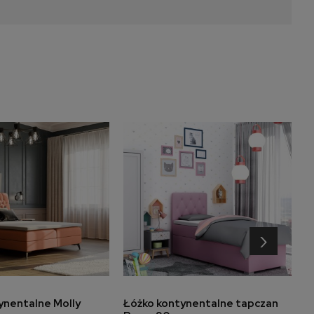
›
do koszyka
do koszyka
ynentalne Molly
Łóżko kontynentalne tapczan
N