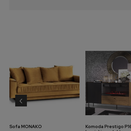
‹
do koszyka
do koszyk
Sofa MONAKO
Komoda Prestigo P16