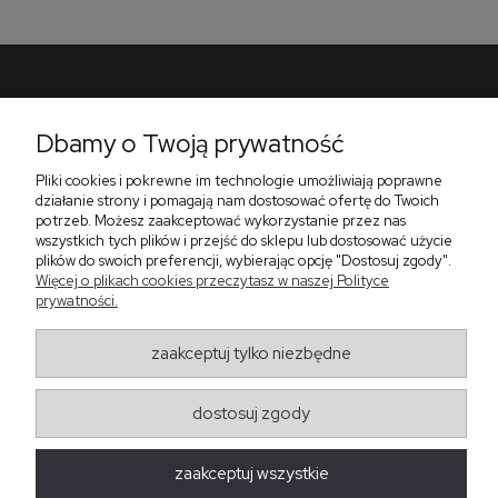
Pomoc
Dbamy o Twoją prywatność
Płatności i dostawa
Pliki cookies i pokrewne im technologie umożliwiają poprawne
O nas
działanie strony i pomagają nam dostosować ofertę do Twoich
potrzeb. Możesz zaakceptować wykorzystanie przez nas
wszystkich tych plików i przejść do sklepu lub dostosować użycie
plików do swoich preferencji, wybierając opcję "Dostosuj zgody".
Więcej o plikach cookies przeczytasz w naszej Polityce
Zadzwoń do nas telefon +48 513 591 067
prywatności.
Znajdź nas
Salon Meblowy Zbrosławice na Śląsku
ul. Wolności 130
zaakceptuj tylko niezbędne
Zbrosławice 42-674
dostosuj zgody
projekt i realizacja:
oprogramowanie:
Shoper
zaakceptuj wszystkie