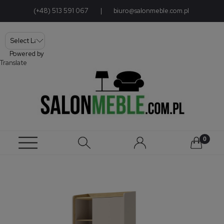
(+48) 513 591 067
|
biuro@salonmeble.com.pl
Powered by
Translate