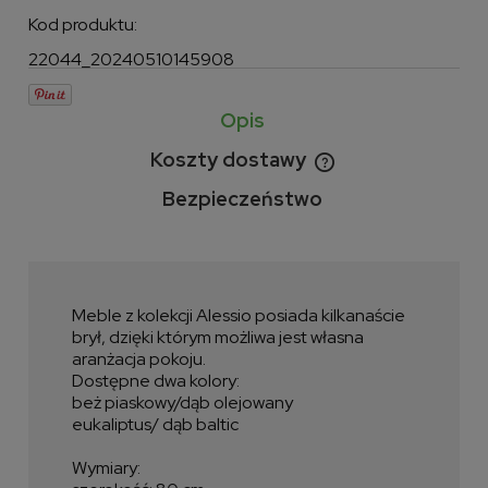
Kod produktu:
22044_20240510145908
Opis
Koszty dostawy
Cena nie zawiera ewentualnych kosztów płatności
Bezpieczeństwo
Meble z kolekcji Alessio posiada kilkanaście
brył, dzięki którym możliwa jest własna
aranżacja pokoju.
Dostępne dwa kolory:
beż piaskowy/dąb olejowany
eukaliptus/ dąb baltic
Wymiary: