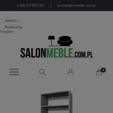
(+48) 513 591 067
|
biuro@salonmeble.com.pl
Powered by
Translate