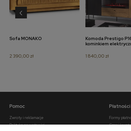
‹
do koszyka
do koszyk
Sofa MONAKO
Komoda Prestigo P16
kominkiem elektryc
2 390,00 zł
1 840,00 zł
Pomoc
Płatności
Zwroty i reklamacje
Formy płatn
Polityka prywatności
Czas i koszt