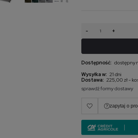
-
+
Dostępność:
dostępny 
Wysyłka w:
21 dni
Dostawa:
225,00 zł
- ko
sprawdź formy dostawy
Cena nie zawiera 
kosztów płatności