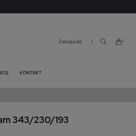
Zaloguj się
0
|
NICĘ
KONTAKT
iam 343/230/193