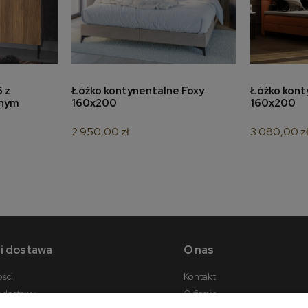
a
do koszyka
 z
Łóżko kontynentalne Foxy
Łóżko kont
znym
160x200
160x200
2 950,00 zł
3 080,00 z
 i dostawa
O nas
ości
Kontakt
y dostawy
O firmie