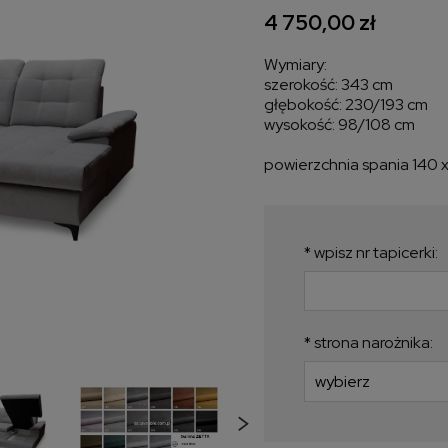
4 750,00 zł
Wymiary:
szerokość: 343 cm
głębokość: 230/193 cm
wysokość: 98/108 cm
powierzchnia spania 140 
*
wpisz nr tapicerki:
*
strona narożnika: