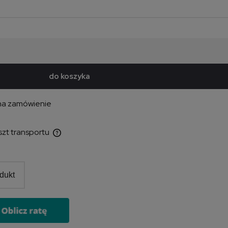
do koszyka
na zamówienie
szt transportu
ewentualnych