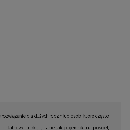
na nie zawiera ewentualnych
sztów płatności
 rozwiązanie dla dużych rodzin lub osób, które często
datkowe funkcje, takie jak pojemniki na pościel,