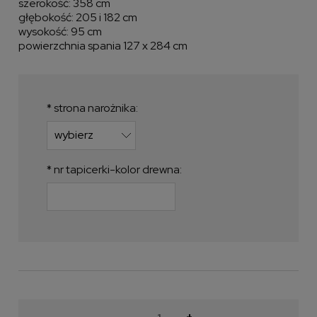
szerokość: 358 cm
głębokość: 205 i 182 cm
wysokość: 95 cm
powierzchnia spania 127 x 284 cm
*
strona narożnika:
*
nr tapicerki-kolor drewna:
-
+