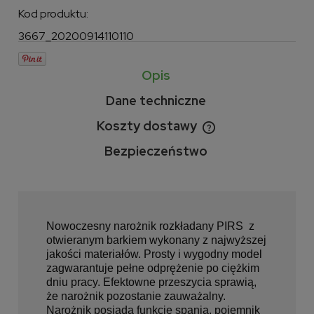
Kod produktu:
3667_20200914110110
Opis
Dane techniczne
Koszty dostawy
Cena nie zawiera ewentualnych kosztów płatności
Bezpieczeństwo
Nowoczesny narożnik rozkładany PIRS z
otwieranym barkiem wykonany z najwyższej
jakości materiałów. Prosty i wygodny model
zagwarantuje pełne odprężenie po ciężkim
dniu pracy. Efektowne przeszycia sprawią,
że narożnik pozostanie zauważalny.
Narożnik posiada funkcję spania, pojemnik