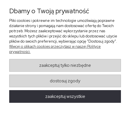
Pomoc
Dbamy o Twoją prywatność
Płatności i dostawa
Pliki cookies i pokrewne im technologie umożliwiają poprawne
O nas
działanie strony i pomagają nam dostosować ofertę do Twoich
potrzeb. Możesz zaakceptować wykorzystanie przez nas
wszystkich tych plików i przejść do sklepu lub dostosować użycie
plików do swoich preferencji, wybierając opcję "Dostosuj zgody".
Zadzwoń do nas telefon +48 513 591 067
Więcej o plikach cookies przeczytasz w naszej Polityce
Znajdź nas
prywatności.
Salon Meblowy Zbrosławice na Śląsku
ul. Wolności 130
zaakceptuj tylko niezbędne
Zbrosławice 42-674
projekt i realizacja:
oprogramowanie:
Shoper
dostosuj zgody
zaakceptuj wszystkie