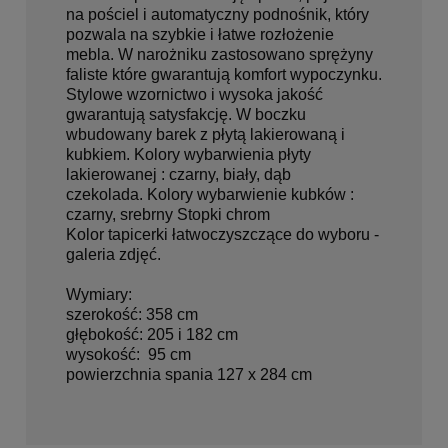
na pościel i automatyczny podnośnik, który
pozwala na szybkie i łatwe rozłożenie
mebla. W narożniku zastosowano sprężyny
faliste które gwarantują komfort wypoczynku.
Stylowe wzornictwo i wysoka jakość
gwarantują satysfakcję. W boczku
wbudowany barek z płytą lakierowaną i
kubkiem.
Kolory wybarwienia płyty
lakierowanej : czarny, biały, dąb
czekolada.
Kolory wybarwienie kubków :
czarny, srebrny
Stopki chrom
Kolor tapicerki łatwoczyszczące do wyboru -
galeria zdjęć.
Wymiary:
szerokość: 358 cm
głębokość: 205 i 182 cm
wysokość: 95 cm
powierzchnia spania 127 x 284 cm