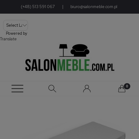
(+48) 513 591 067
|
biuro@salonmeble.com.pl
Powered by
Translate