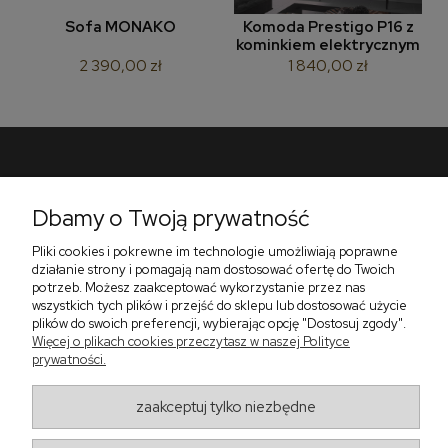
Sofa MONAKO
Komoda Prestigo P16 z
kominkiem elektrycznym
2 390,00 zł
1 840,00 zł
Pomoc
Dbamy o Twoją prywatność
Płatności i dostawa
Pliki cookies i pokrewne im technologie umożliwiają poprawne
O nas
działanie strony i pomagają nam dostosować ofertę do Twoich
potrzeb. Możesz zaakceptować wykorzystanie przez nas
wszystkich tych plików i przejść do sklepu lub dostosować użycie
plików do swoich preferencji, wybierając opcję "Dostosuj zgody".
Więcej o plikach cookies przeczytasz w naszej Polityce
Zadzwoń do nas telefon +48 513 591 067
prywatności.
Znajdź nas
Salon Meblowy Zbrosławice na Śląsku
ul. Wolności 130
zaakceptuj tylko niezbędne
Zbrosławice 42-674