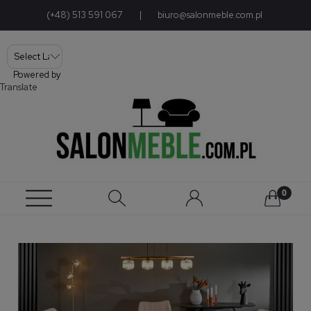
(+48) 513 591 067
|
biuro@salonmeble.com.pl
Powered by
Translate