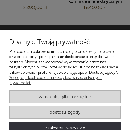
kominkiem elektrycznym
2 390,00 zł
1 840,00 zł
Dbamy o Twoją prywatność
Pomoc
Pliki cookies i pokrewne im technologie umożliwiają poprawne
Płatności i dostawa
działanie strony i pomagają nam dostosować ofertę do Twoich
potrzeb. Możesz zaakceptować wykorzystanie przez nas
O nas
wszystkich tych plików i przejść do sklepu lub dostosować użycie
plików do swoich preferencji, wybierając opcję "Dostosuj zgody".
Więcej o plikach cookies przeczytasz w naszej Polityce
prywatności.
Zadzwoń do nas telefon +48 513 591 067
Znajdź nas
zaakceptuj tylko niezbędne
Salon Meblowy Zbrosławice na Śląsku
ul. Wolności 130
Zbrosławice 42-674
dostosuj zgody
projekt i realizacja:
oprogramowanie:
Shoper
zaakceptuj wszystkie