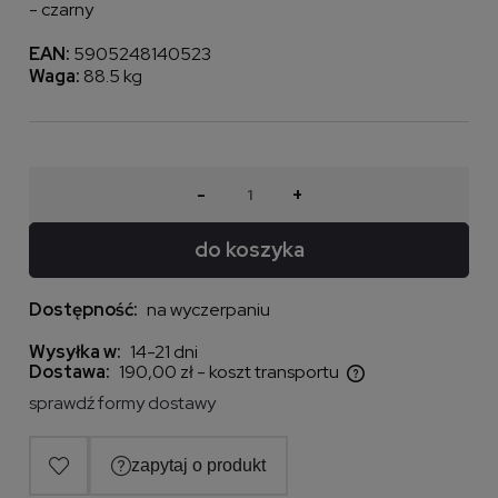
- czarny
EAN:
5905248140523
Waga:
88.5 kg
-
+
do koszyka
Dostępność:
na wyczerpaniu
Wysyłka w:
14-21 dni
Dostawa:
190,00 zł
- koszt transportu
Cena nie zawiera ewentualnych kosztów płatności
sprawdź formy dostawy