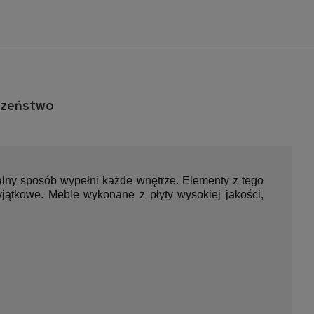
czeństwo
a ewentualnych
ci
zalny sposób wypełni każde wnętrze. Elementy z tego
jątkowe. Meble wykonane z płyty wysokiej jakości,