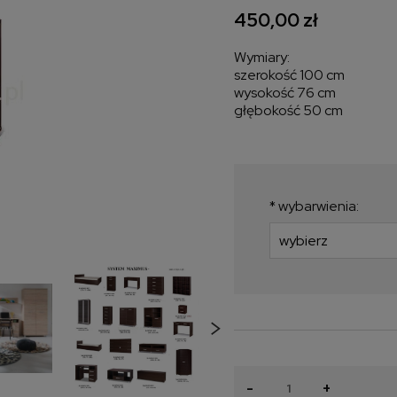
450,00 zł
Wymiary:
szerokość 100 cm
wysokość 76 cm
głębokość 50 cm
*
wybarwienia:
-
+