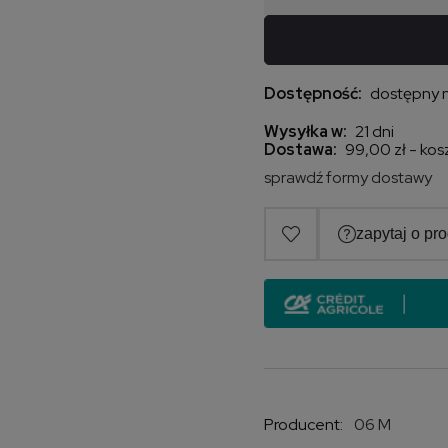
Dostępność:
dostępny 
Wysyłka w:
21 dni
Dostawa:
99,00 zł
- kos
sprawdź formy dostawy
Cena nie zawiera ew
kosztów płatności
Producent:
06 M