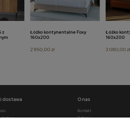
a
do koszyka
 z
Łóżko kontynentalne Foxy
Łóżko kont
znym
160x200
160x200
2 950,00 zł
3 080,00 z
 i dostawa
O nas
ości
Kontakt
y dostawy
O firmie
cji zamówienia