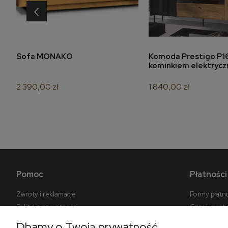
‹
do koszyka
do koszyk
Sofa MONAKO
Komoda Prestigo P16
kominkiem elektryc
2 390,00 zł
1 840,00 zł
Pomoc
Płatności
Zwroty i reklamacje
Formy płatn
Polityka prywatności
Czas i koszt
Jak kupować?
Czas realiza
Dbamy o Twoją prywatność