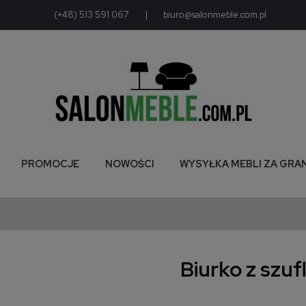
(+48) 513 591 067
|
biuro@salonmeble.com.pl
PROMOCJE
NOWOŚCI
WYSYŁKA MEBLI ZA GRA
Biurko z szu