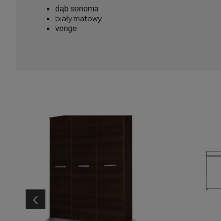
dąb sonoma
biały matowy
venge
‹