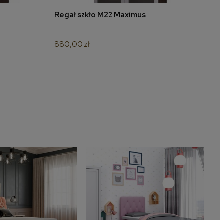
Regał szkło M22 Maximus
R
do koszyka
880,00 zł
5