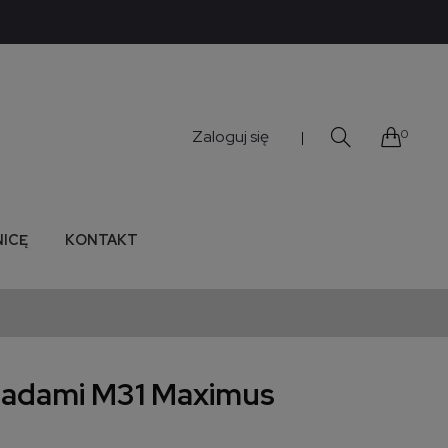
Zaloguj się
0
|
NICĘ
KONTAKT
fladami M31 Maximus