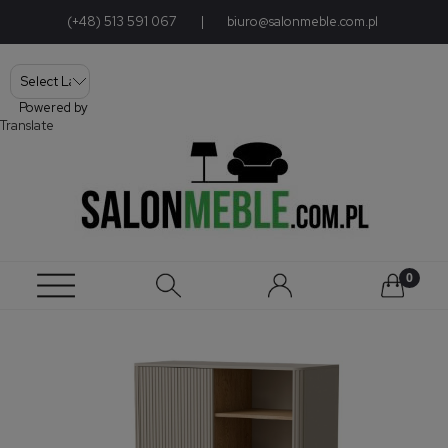
(+48) 513 591 067
|
biuro@salonmeble.com.pl
Powered by
Translate