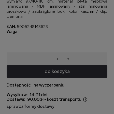
wymiary: 97/40/116 cm, materiał: płyta meblowa
laminowana / MDF laminowany / stal malowana
proszkowo / zaokrąglone boki, kolor: kaszmir / dąb
cremona
EAN:
5905248143623
Waga
-
+
do koszyka
Dostępność:
na wyczerpaniu
Wysyłka w:
14-21 dni
Dostawa:
90,00 zł
- koszt transportu
Cena nie zawiera ewentualnych kosztów płatności
sprawdź formy dostawy