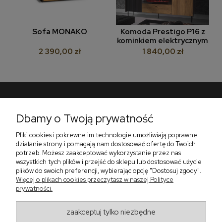
Sofa MONAKO
Komoda Prestigo P16 z
kominkiem elektrycznym
2 390,00 zł
1 840,00 zł
Pomoc
Dbamy o Twoją prywatność
Płatności i dostawa
Pliki cookies i pokrewne im technologie umożliwiają poprawne
działanie strony i pomagają nam dostosować ofertę do Twoich
O nas
potrzeb. Możesz zaakceptować wykorzystanie przez nas
wszystkich tych plików i przejść do sklepu lub dostosować użycie
plików do swoich preferencji, wybierając opcję "Dostosuj zgody".
Więcej o plikach cookies przeczytasz w naszej Polityce
prywatności.
Zadzwoń do nas telefon +48 513 591 067
Znajdź nas
Salon Meblowy Zbrosławice na Śląsku
zaakceptuj tylko niezbędne
ul. Wolności 130