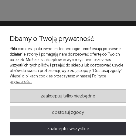
Dbamy o Twoją prywatność
Pomoc
Pliki cookies i pokrewne im technologie umożliwiają poprawne
Płatności i dostawa
działanie strony i pomagają nam dostosować ofertę do Twoich
potrzeb. Możesz zaakceptować wykorzystanie przez nas
O nas
wszystkich tych plików i przejść do sklepu lub dostosować użycie
plików do swoich preferencji, wybierając opcję "Dostosuj zgody".
Więcej o plikach cookies przeczytasz w naszej Polityce
prywatności.
Zadzwoń do nas telefon +48 513 591 067
Znajdź nas
zaakceptuj tylko niezbędne
Salon Meblowy Zbrosławice na Śląsku
ul. Wolności 130
Zbrosławice 42-674
dostosuj zgody
projekt i realizacja:
oprogramowanie:
Shoper
zaakceptuj wszystkie