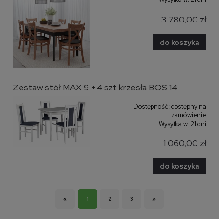
3 780,00 zł
do koszyka
Zestaw stół MAX 9 +4 szt krzesła BOS 14
Dostępność:
dostępny na
zamówienie
Wysyłka w:
21 dni
1 060,00 zł
do koszyka
«
1
2
3
»