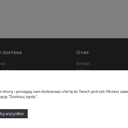
6 920,00 zł
3 080,00 zł
do koszyka
do koszyka
 i dostawa
O nas
ości
Kontakt
y dostawy
O firmie
cji zamówienia
ie strony i pomagają nam dostosować ofertę do Twoich potrzeb. Możesz zaakc
opcję "Dostosuj zgody".
projekt i realizacja:
oprogramowanie:
Shoper
tuj wszystkie