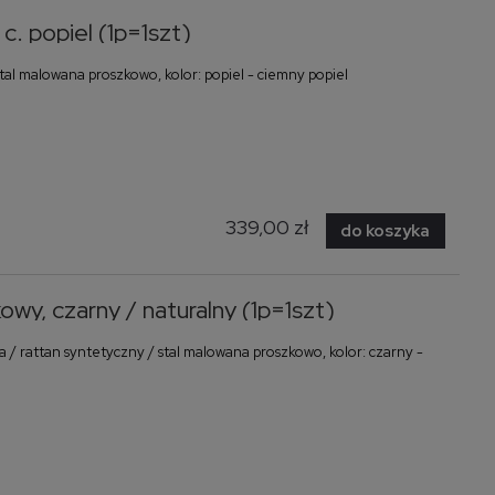
. popiel (1p=1szt)
stal malowana proszkowo, kolor: popiel - ciemny popiel
339,00 zł
do koszyka
y, czarny / naturalny (1p=1szt)
 / rattan syntetyczny / stal malowana proszkowo, kolor: czarny -