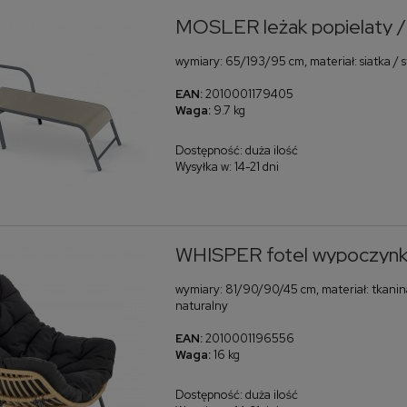
MOSLER leżak popielaty / c
wymiary: 65/193/95 cm, materiał: siatka / 
EAN:
2010001179405
Waga:
9.7 kg
Dostępność:
duża ilość
Wysyłka w:
14-21 dni
WHISPER fotel wypoczynkow
wymiary: 81/90/90/45 cm, materiał: tkanina
naturalny
EAN:
2010001196556
Waga:
16 kg
Dostępność:
duża ilość