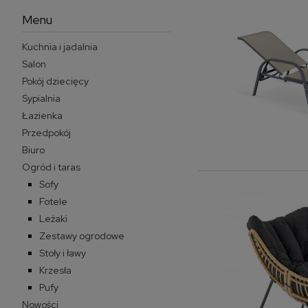
Menu
Kuchnia i jadalnia
Salon
Pokój dziecięcy
Sypialnia
Łazienka
Przedpokój
Biuro
Ogród i taras
Sofy
Fotele
Leżaki
Zestawy ogrodowe
Stoły i ławy
Krzesła
Pufy
Nowości