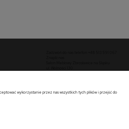
czarny (tkanina Bluvel #78)
(1p=1szt)
1 019,00 zł
do koszyka
Zadzwoń do nas telefon +48 513 591 067
Znajdź nas
Salon Meblowy Zbrosławice na Śląsku
ul. Wolności 130
Zbrosławice 42-674
eptować wykorzystanie przez nas wszystkich tych plików i przejść do