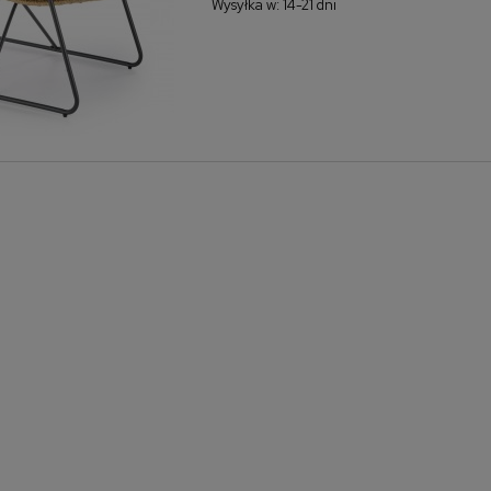
Wysyłka w:
14-21 dni
Narożnik Weronika XL
Łóżko kontynentalne Molly
160x200