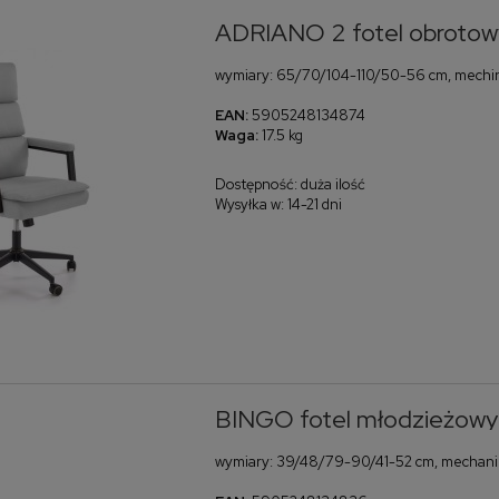
ADRIANO 2 fotel obrotowy 
wymiary: 65/70/104-110/50-56 cm, mechinizm
EAN:
5905248134874
Waga:
17.5 kg
Dostępność:
duża ilość
Wysyłka w:
14-21 dni
BINGO fotel młodzieżowy
wymiary: 39/48/79-90/41-52 cm, mechaniz