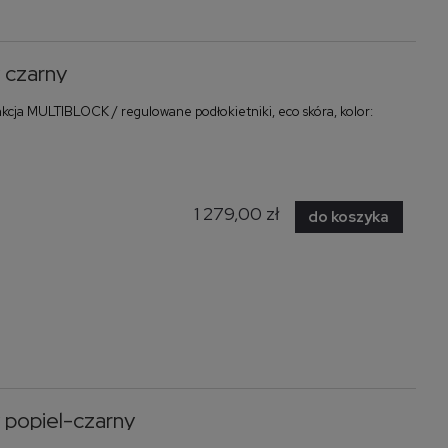
 czarny
cja MULTIBLOCK / regulowane podłokietniki, eco skóra, kolor:
1 279,00 zł
do koszyka
popiel-czarny