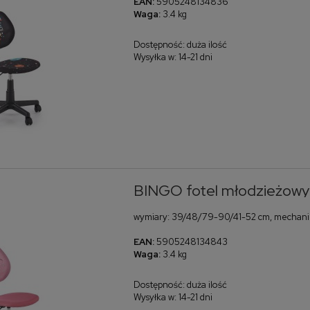
EAN:
5905248134836
Waga:
3.4 kg
Dostępność:
duża ilość
Wysyłka w:
14-21 dni
BINGO fotel młodzieżowy
wymiary: 39/48/79-90/41-52 cm, mechaniz
EAN:
5905248134843
Waga:
3.4 kg
Dostępność:
duża ilość
Wysyłka w:
14-21 dni