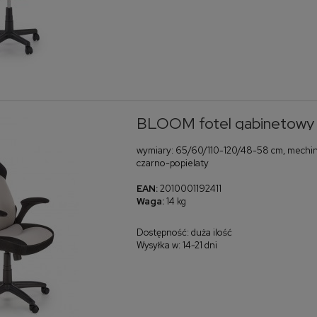
Narożnik Weronika XL
Łóżko kontynentalne Molly
160x200
6 920,00 zł
3 080,00 zł
do koszyka
do koszyka
BLOOM fotel gabinetowy po
wymiary: 65/60/110-120/48-58 cm, mechini
czarno-popielaty
EAN:
2010001192411
Waga:
14 kg
Dostępność:
duża ilość
Wysyłka w:
14-21 dni