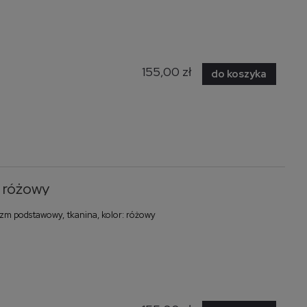
155,00 zł
do koszyka
 różowy
m podstawowy, tkanina, kolor: różowy