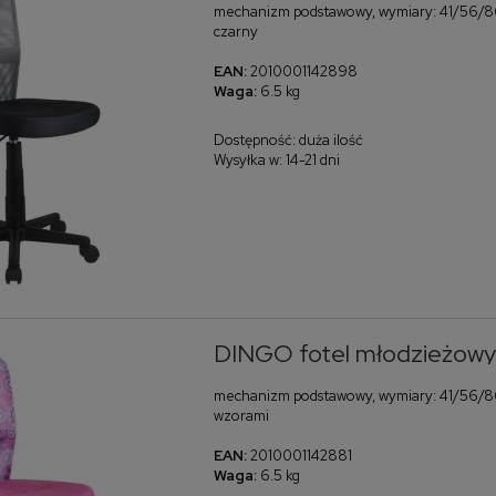
mechanizm podstawowy, wymiary: 41/56/86÷
czarny
EAN:
2010001142898
Waga:
6.5 kg
Dostępność:
duża ilość
Wysyłka w:
14-21 dni
DINGO fotel młodzieżowy
mechanizm podstawowy, wymiary: 41/56/86÷
wzorami
EAN:
2010001142881
Waga:
6.5 kg