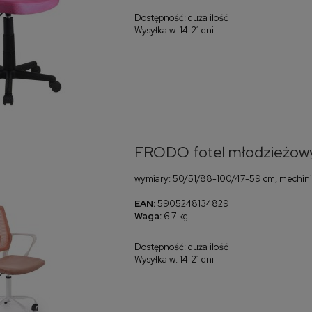
Dostępność:
duża ilość
Wysyłka w:
14-21 dni
FRODO fotel młodzieżowy
wymiary: 50/51/88-100/47-59 cm, mechinizm
EAN:
5905248134829
Waga:
6.7 kg
Dostępność:
duża ilość
Wysyłka w:
14-21 dni