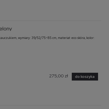
elony
uczukiem, wymiary: 39/52/75÷85 cm, materiał: eco skóra, kolor:
275,00 zł
do koszyka