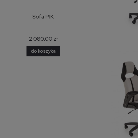
y
Sofa PIK
Narożnik Bazalt skóra
naturalna
2 080,00 zł
7 500,00 zł
do koszyka
do koszyka