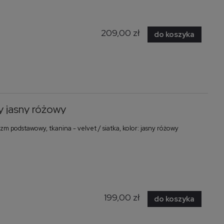
209,00 zł
do koszyka
 jasny różowy
 podstawowy, tkanina - velvet / siatka, kolor: jasny różowy
199,00 zł
do koszyka