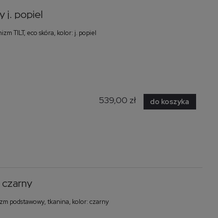
j. popiel
 TILT, eco skóra, kolor: j. popiel
539,00 zł
do koszyka
 czarny
m podstawowy, tkanina, kolor: czarny