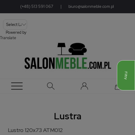
(+48) 513 591 067
|
biuro@salonmeble.com.pl
Powered by
Translate
Filtry
Lustra
Lustro 120x73 ATM012