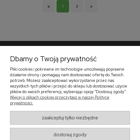
«
1
2
»
Dbamy o Twoją prywatność
Pomoc
Pliki cookies i pokrewne im technologie umożliwiają poprawne
Płatności i dostawa
działanie strony i pomagają nam dostosować ofertę do Twoich
potrzeb. Możesz zaakceptować wykorzystanie przez nas
O nas
wszystkich tych plików i przejść do sklepu lub dostosować użycie
plików do swoich preferencji, wybierając opcję "Dostosuj zgody".
Więcej o plikach cookies przeczytasz w naszej Polityce
prywatności.
Zadzwoń do nas telefon +48 513 591 067
Znajdź nas
zaakceptuj tylko niezbędne
Salon Meblowy Zbrosławice na Śląsku
ul. Wolności 130
Zbrosławice 42-674
dostosuj zgody