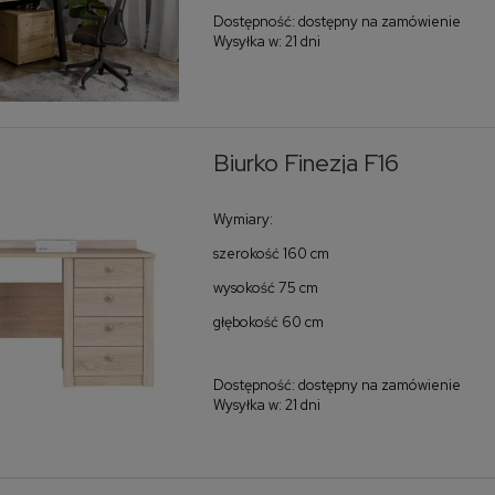
Dostępność:
dostępny na zamówienie
Wysyłka w:
21 dni
Narożnik Weronika XL
Łóżko kontynentalne Molly
Biurko Finezja F16
160x200
Wymiary:
6 920,00 zł
3 080,00 zł
szerokość 160 cm
do koszyka
do koszyka
wysokość 75 cm
głębokość 60 cm
Dostępność:
dostępny na zamówienie
Wysyłka w:
21 dni