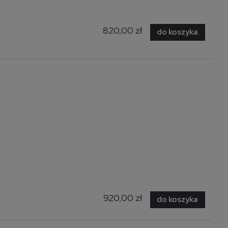
820,00 zł
do koszyka
PAGONI fotel
wypoczynkowy c. zielony /
czarny (tkanina Bluvel #78)
(1p=1szt)
1 019,00 zł
do koszyka
920,00 zł
do koszyka