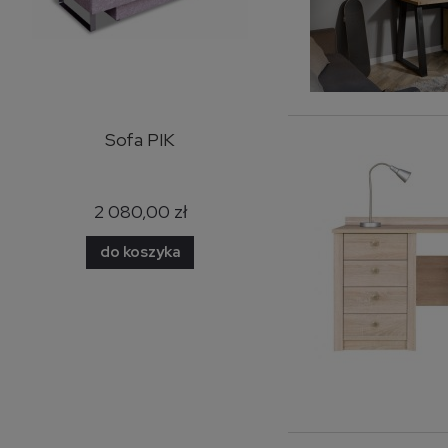
y
Sofa PIK
Narożnik Bazalt skóra
naturalna
2 080,00 zł
7 500,00 zł
do koszyka
do koszyka