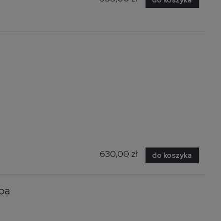
630,00 zł
do koszyka
pa