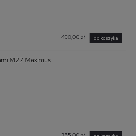
490,00 zł
do koszyka
dami M27 Maximus
355,00 zł
do koszyka