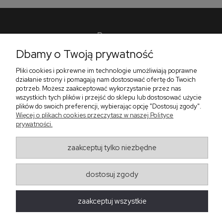
Pomoc
Dbamy o Twoją prywatność
Płatności i dostawa
Pliki cookies i pokrewne im technologie umożliwiają poprawne
O nas
działanie strony i pomagają nam dostosować ofertę do Twoich
potrzeb. Możesz zaakceptować wykorzystanie przez nas
wszystkich tych plików i przejść do sklepu lub dostosować użycie
plików do swoich preferencji, wybierając opcję "Dostosuj zgody".
Zadzwoń do nas telefon +48 513 591 067
Więcej o plikach cookies przeczytasz w naszej Polityce
Znajdź nas
prywatności.
Salon Meblowy Zbrosławice na Śląsku
ul. Wolności 130
zaakceptuj tylko niezbędne
Zbrosławice 42-674
projekt i realizacja:
oprogramowanie:
Shoper
dostosuj zgody
zaakceptuj wszystkie