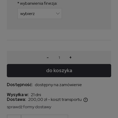
*
wybarwienia finezja:
-
+
do koszyka
Dostępność:
dostępny na zamówienie
Wysyłka w:
21 dni
Dostawa:
200,00 zł
- koszt transportu
Cena nie zawiera ewentualnych kosztów płatności
sprawdź formy dostawy