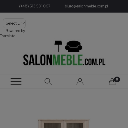
(+48) 513 591 067
|
biuro@salonmeble.com.pl
Powered by
Translate